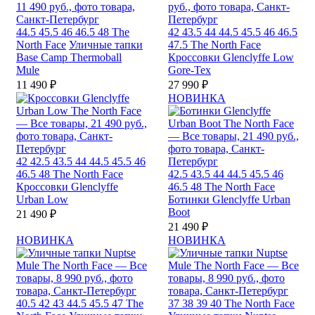
44.5
45.5
46
46.5
48
The
42
43.5
44
44.5
45.5
46
46.5
North Face
Уличные тапки
47.5
The North Face
Base Camp Thermoball
Кроссовки Glenclyffe Low
Mule
Gore-Tex
11 490 ₽
27 990 ₽
НОВИНКА
42
42.5
43.5
44
44.5
45.5
46
46.5
48
The North Face
42.5
43.5
44
44.5
45.5
46
Кроссовки Glenclyffe
46.5
48
The North Face
Urban Low
Ботинки Glenclyffe Urban
Boot
21 490 ₽
21 490 ₽
НОВИНКА
НОВИНКА
40.5
42
43
44.5
45.5
47
The
37
38
39
40
The North Face