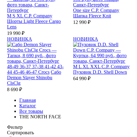
One size
C.P. Company
M
S
XL
C.P. Company
Шапка Fleece Knit
Шорты Light Fleece Cargo
12 990 ₽
Lens
19 990 ₽
НОВИНКА
НОВИНКА
48-49
36-37
37-38
41-42
43-
M
L
XL
XXL
C.P. Company
44
45-46
46-47
Crocs
Сабо
Пуховик D.D. Shell Down
Demon Slayer Shinobu
64 990 ₽
ClsClg
8 690 ₽
Главная
Каталог
Все товары
THE NORTH FACE
Фильтр
Сортировать