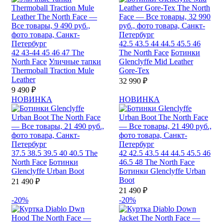
42.5
43.5
44
44.5
45.5
46
42
43-44
45
46
47
The
The North Face
Ботинки
North Face
Уличные тапки
Glenclyffe Mid Leather
Thermoball Traction Mule
Gore-Tex
Leather
32 990 ₽
9 490 ₽
НОВИНКА
НОВИНКА
37.5
38.5
39.5
40
40.5
The
42
42.5
43.5
44
44.5
45.5
46
North Face
Ботинки
46.5
48
The North Face
Glenclyffe Urban Boot
Ботинки Glenclyffe Urban
Boot
21 490 ₽
21 490 ₽
-20%
-20%