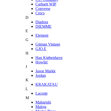
Carhartt WIP
Converse
Crocs
D
Diadora
DIEMME
E
Element
G
Gitman Vintage
GJO.E
H
Han Kjøbenhavn
Howlin'
J
Jason Markk
Jordan
K
KRAKATAU
L
Lacoste
M
Maharishi
Maloja