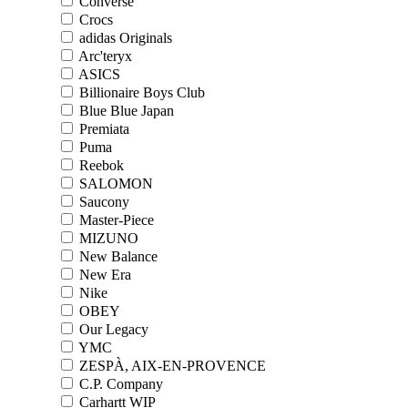
Converse
Crocs
adidas Originals
Arc'teryx
ASICS
Billionaire Boys Club
Blue Blue Japan
Premiata
Puma
Reebok
SALOMON
Saucony
Master-Piece
MIZUNO
New Balance
New Era
Nike
OBEY
Our Legacy
YMC
ZESPÀ, AIX-EN-PROVENCE
C.P. Company
Carhartt WIP