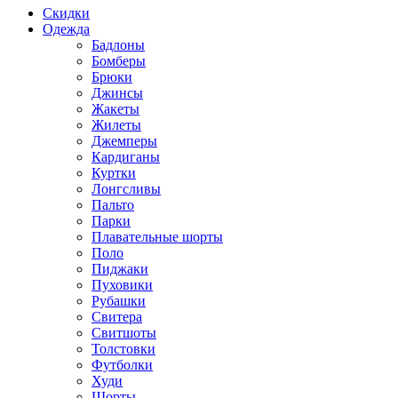
Скидки
Одежда
Бадлоны
Бомберы
Брюки
Джинсы
Жакеты
Жилеты
Джемперы
Кардиганы
Куртки
Лонгсливы
Пальто
Парки
Плавательные шорты
Поло
Пиджаки
Пуховики
Рубашки
Свитера
Свитшоты
Толстовки
Футболки
Худи
Шорты