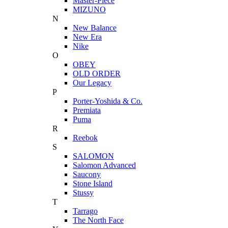
Master-Piece
MIZUNO
N
New Balance
New Era
Nike
O
OBEY
OLD ORDER
Our Legacy
P
Porter-Yoshida & Co.
Premiata
Puma
R
Reebok
S
SALOMON
Salomon Advanced
Saucony
Stone Island
Stussy
T
Tarrago
The North Face