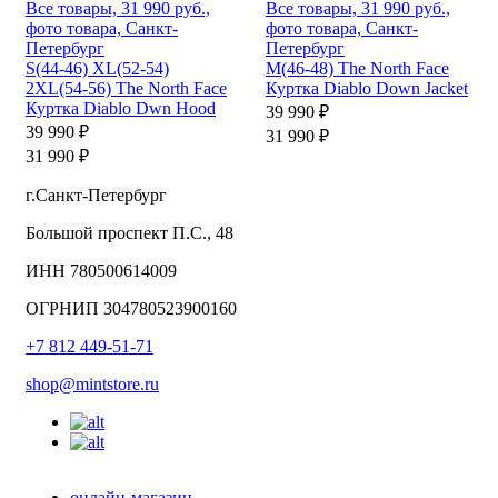
S(44-46)
XL(52-54)
M(46-48)
The North Face
2XL(54-56)
The North Face
Куртка Diablo Down Jacket
Куртка Diablo Dwn Hood
39 990 ₽
39 990 ₽
31 990 ₽
31 990 ₽
г.Санкт-Петербург
Большой проспект П.С., 48
ИНН 780500614009
ОГРНИП 304780523900160
+7 812 449-51-71
shop@mintstore.ru
онлайн-магазин