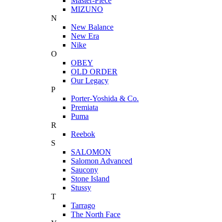
Master-Piece
MIZUNO
N
New Balance
New Era
Nike
O
OBEY
OLD ORDER
Our Legacy
P
Porter-Yoshida & Co.
Premiata
Puma
R
Reebok
S
SALOMON
Salomon Advanced
Saucony
Stone Island
Stussy
T
Tarrago
The North Face