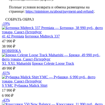
Полные условия возврата и обмена размещены на
странице:
https://mintstore.ru/about/payment-and-refund/
.
СОБРАТЬ ОБРАЗ
-19%
41
42
Premiata
Ботинки Midtreck 337
47 990 ₽
38 990 ₽
НОВИНКА
XL
XXL
Maharishi
Брюки Celeste Loose Track
49 990 ₽
-61%
S
YMC
Рубашка Malick Shirt
17 990 ₽
6 990 ₽
-43%