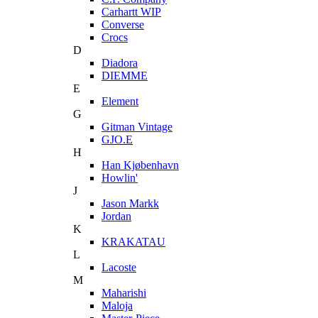
Carhartt WIP
Converse
Crocs
D
Diadora
DIEMME
E
Element
G
Gitman Vintage
GJO.E
H
Han Kjøbenhavn
Howlin'
J
Jason Markk
Jordan
K
KRAKATAU
L
Lacoste
M
Maharishi
Maloja