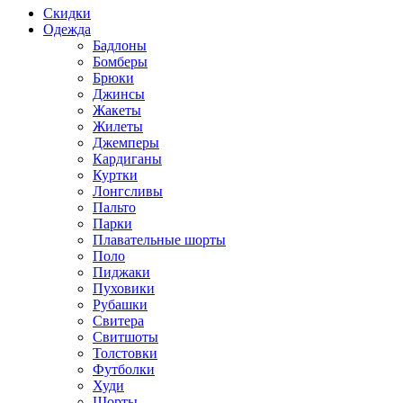
Скидки
Одежда
Бадлоны
Бомберы
Брюки
Джинсы
Жакеты
Жилеты
Джемперы
Кардиганы
Куртки
Лонгсливы
Пальто
Парки
Плавательные шорты
Поло
Пиджаки
Пуховики
Рубашки
Свитера
Свитшоты
Толстовки
Футболки
Худи
Шорты