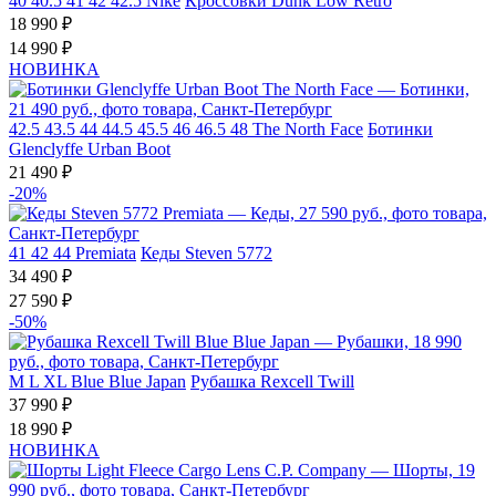
40
40.5
41
42
42.5
Nike
Кроссовки Dunk Low Retro
18 990 ₽
14 990 ₽
НОВИНКА
42.5
43.5
44
44.5
45.5
46
46.5
48
The North Face
Ботинки
Glenclyffe Urban Boot
21 490 ₽
-20%
41
42
44
Premiata
Кеды Steven 5772
34 490 ₽
27 590 ₽
-50%
M
L
XL
Blue Blue Japan
Рубашка Rexcell Twill
37 990 ₽
18 990 ₽
НОВИНКА