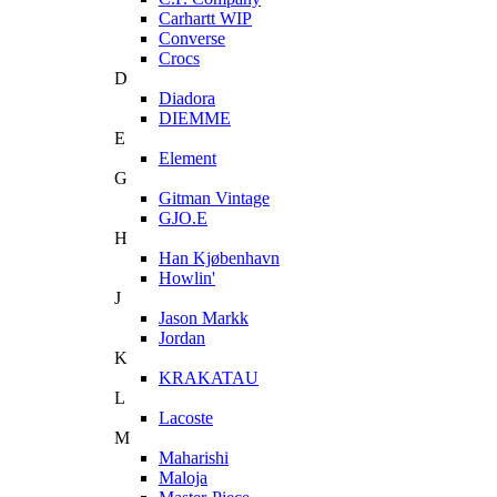
Carhartt WIP
Converse
Crocs
D
Diadora
DIEMME
E
Element
G
Gitman Vintage
GJO.E
H
Han Kjøbenhavn
Howlin'
J
Jason Markk
Jordan
K
KRAKATAU
L
Lacoste
M
Maharishi
Maloja