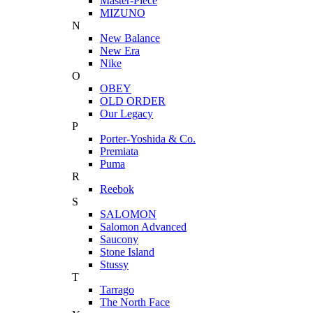
Master-Piece
MIZUNO
N
New Balance
New Era
Nike
O
OBEY
OLD ORDER
Our Legacy
P
Porter-Yoshida & Co.
Premiata
Puma
R
Reebok
S
SALOMON
Salomon Advanced
Saucony
Stone Island
Stussy
T
Tarrago
The North Face