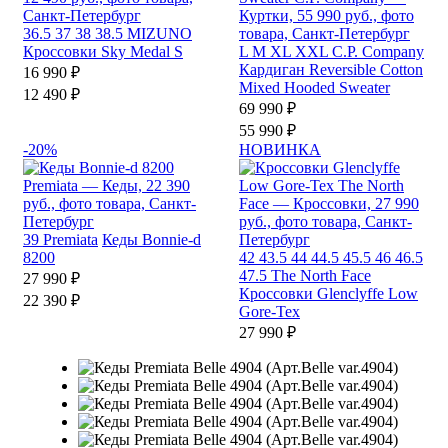
36.5
37
38
38.5
MIZUNO
Кроссовки Sky Medal S
L
M
XL
XXL
C.P. Company
Кардиган Reversible Cotton
16 990 ₽
Mixed Hooded Sweater
12 490 ₽
69 990 ₽
55 990 ₽
-20%
НОВИНКА
39
Premiata
Кеды Bonnie-d
8200
42
43.5
44
44.5
45.5
46
46.5
47.5
The North Face
27 990 ₽
Кроссовки Glenclyffe Low
22 390 ₽
Gore-Tex
27 990 ₽