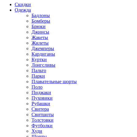
Скидки
Одежда
Бадлоны
Бомберы
Брюки
Джинсы
Жакеты
Жилеты
Джемперы
Кардиганы
Куртки
Лонгсливы
Пальто
Парки
Плавательные шорты
Поло
Пиджаки
Пуховики
Рубашки
Свитера
Свитшоты
Толстовки
Футболки
Худи
Шорты