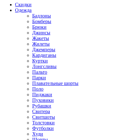
Скидки
Одежда
Бадлоны
Бомберы
Брюки
Джинсы
Жакеты
Жилеты
Джемперы
Кардиганы
Куртки
Лонгсливы
Пальто
Парки
Плавательные шорты
Поло
Пиджаки
Пуховики
Рубашки
Свитера
Свитшоты
Толстовки
Футболки
Худи
Шорты