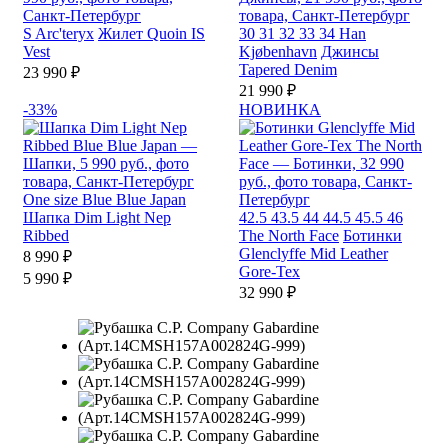
S
Arc'teryx
Жилет Quoin IS
30
31
32
33
34
Han
Vest
Kjøbenhavn
Джинсы
Tapered Denim
23 990 ₽
21 990 ₽
-33%
НОВИНКА
One size
Blue Blue Japan
Шапка Dim Light Nep
42.5
43.5
44
44.5
45.5
46
Ribbed
The North Face
Ботинки
Glenclyffe Mid Leather
8 990 ₽
Gore-Tex
5 990 ₽
32 990 ₽