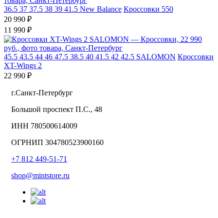
36.5
37
37.5
38
39
41.5
New Balance
Кроссовки 550
20 990 ₽
11 990 ₽
45.5
43.5
44
46
47.5
38.5
40
41.5
42
42.5
SALOMON
Кроссовки
XT-Wings 2
22 990 ₽
г.Санкт-Петербург
Большой проспект П.С., 48
ИНН 780500614009
ОГРНИП 304780523900160
+7 812 449-51-71
shop@mintstore.ru