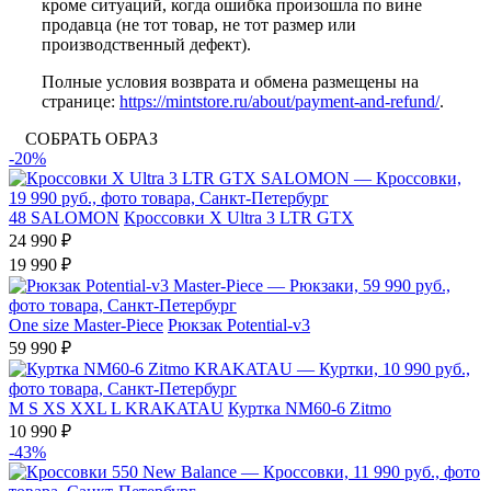
кроме ситуаций, когда ошибка произошла по вине
продавца (не тот товар, не тот размер или
производственный дефект).
Полные условия возврата и обмена размещены на
странице:
https://mintstore.ru/about/payment-and-refund/
.
СОБРАТЬ ОБРАЗ
-20%
48
SALOMON
Кроссовки X Ultra 3 LTR GTX
24 990 ₽
19 990 ₽
One size
Master-Piece
Рюкзак Potential-v3
59 990 ₽
M
S
XS
XXL
L
KRAKATAU
Куртка NM60-6 Zitmo
10 990 ₽
-43%