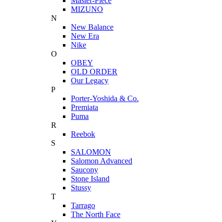
Master-Piece
MIZUNO
N
New Balance
New Era
Nike
O
OBEY
OLD ORDER
Our Legacy
P
Porter-Yoshida & Co.
Premiata
Puma
R
Reebok
S
SALOMON
Salomon Advanced
Saucony
Stone Island
Stussy
T
Tarrago
The North Face