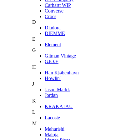
Carhartt WIP
Converse
Crocs
D
Diadora
DIEMME
E
Element
G
Gitman Vintage
GJO.E
H
Han Kjøbenhavn
Howlin'
J
Jason Markk
Jordan
K
KRAKATAU
L
Lacoste
M
Maharishi
Maloja