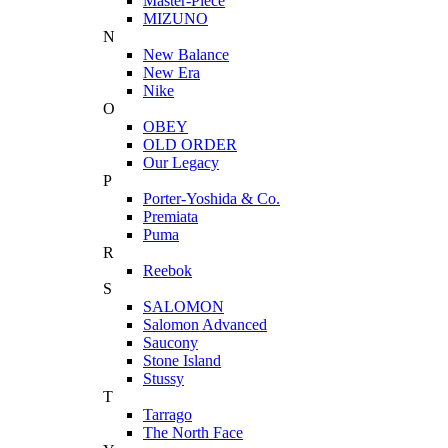
Master-Piece
MIZUNO
N
New Balance
New Era
Nike
O
OBEY
OLD ORDER
Our Legacy
P
Porter-Yoshida & Co.
Premiata
Puma
R
Reebok
S
SALOMON
Salomon Advanced
Saucony
Stone Island
Stussy
T
Tarrago
The North Face