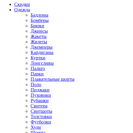
Скидки
Одежда
Бадлоны
Бомберы
Брюки
Джинсы
Жакеты
Жилеты
Джемперы
Кардиганы
Куртки
Лонгсливы
Пальто
Парки
Плавательные шорты
Поло
Пиджаки
Пуховики
Рубашки
Свитера
Свитшоты
Толстовки
Футболки
Худи
Шорты