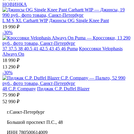
НОВИНКА
L
M
S
XL
Carhartt WIP
Джинсы OG Single Knee Pant
19 990 ₽
-30%
37
37.5
38
40.5
41
42.5
43
45
46
Puma
Кроссовки Velophasis
Always On
18 990 ₽
13 290 ₽
-30%
48
C.P. Company
Пиджак C.P. Duffel Blazer
75 990 ₽
52 990 ₽
г.Санкт-Петербург
Большой проспект П.С., 48
ИНН 780500614009