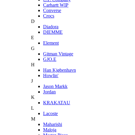
Carhartt WIP
Converse
Crocs
D
Diadora
DIEMME
E
Element
G
Gitman Vintage
GJO.E
H
Han Kjøbenhavn
Howlin'
J
Jason Markk
Jordan
K
KRAKATAU
L
Lacoste
M
Maharishi
Maloja