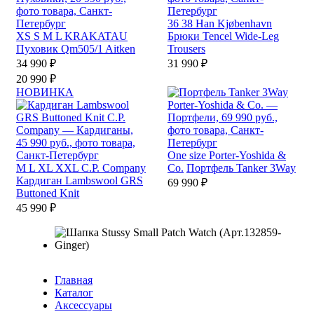
36
38
Han Kjøbenhavn
XS
S
M
L
KRAKATAU
Брюки Tencel Wide-Leg
Пуховик Qm505/1 Aitken
Trousers
34 990 ₽
31 990 ₽
20 990 ₽
НОВИНКА
One size
Porter-Yoshida &
M
L
XL
XXL
C.P. Company
Co.
Портфель Tanker 3Way
Кардиган Lambswool GRS
69 990 ₽
Buttoned Knit
45 990 ₽
Главная
Каталог
Аксессуары