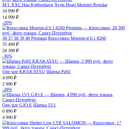
M
L
XXL
Han Kjøbenhavn
Худи Heart Monster Regular
24 990 ₽
14 990 ₽
-20%
36
37
38
39
40
Premiata
Кроссовки Moerun-d 0.1 8260
35 490 ₽
28 390 ₽
-36%
One size
KRAKATAU
Шапка Pu92
4 690 ₽
2 990 ₽
-28%
One size
GJO.E
Шапка 15/1
6 890 ₽
4 990 ₽