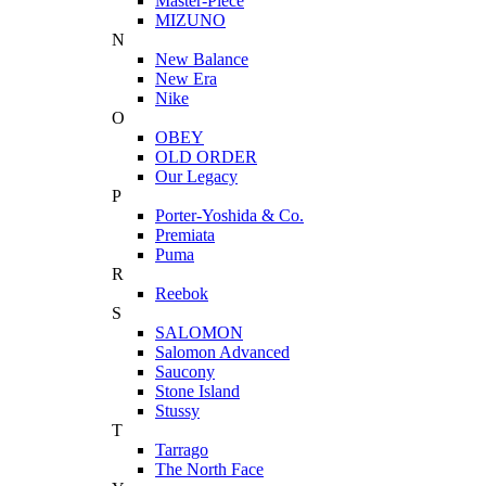
Master-Piece
MIZUNO
N
New Balance
New Era
Nike
O
OBEY
OLD ORDER
Our Legacy
P
Porter-Yoshida & Co.
Premiata
Puma
R
Reebok
S
SALOMON
Salomon Advanced
Saucony
Stone Island
Stussy
T
Tarrago
The North Face