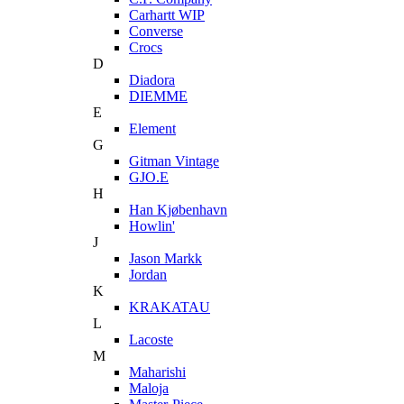
Carhartt WIP
Converse
Crocs
D
Diadora
DIEMME
E
Element
G
Gitman Vintage
GJO.E
H
Han Kjøbenhavn
Howlin'
J
Jason Markk
Jordan
K
KRAKATAU
L
Lacoste
M
Maharishi
Maloja