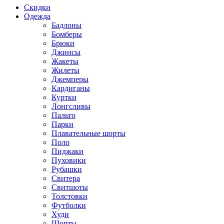
Скидки
Одежда
Бадлоны
Бомберы
Брюки
Джинсы
Жакеты
Жилеты
Джемперы
Кардиганы
Куртки
Лонгсливы
Пальто
Парки
Плавательные шорты
Поло
Пиджаки
Пуховики
Рубашки
Свитера
Свитшоты
Толстовки
Футболки
Худи
Шорты