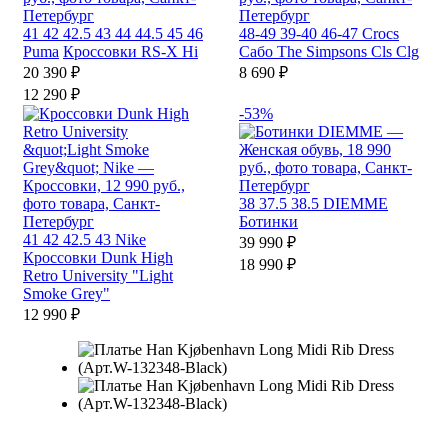
41
42
42.5
43
44
44.5
45
46
48-49
39-40
46-47
Crocs
Puma
Кроссовки RS-X Hi
Сабо The Simpsons Cls Clg
20 390 ₽
8 690 ₽
12 290 ₽
-53%
38
37.5
38.5
DIEMME
Ботинки
41
42
42.5
43
Nike
39 990 ₽
Кроссовки Dunk High
18 990 ₽
Retro University "Light
Smoke Grey"
12 990 ₽