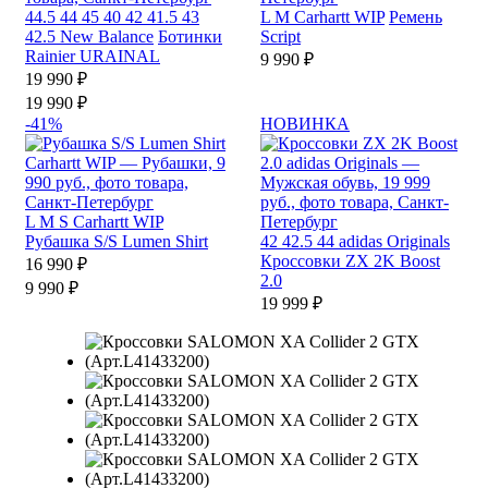
44.5
44
45
40
42
41.5
43
L
M
Carhartt WIP
Ремень
42.5
New Balance
Ботинки
Script
Rainier URAINAL
9 990 ₽
19 990 ₽
19 990 ₽
-41%
НОВИНКА
L
M
S
Carhartt WIP
Рубашка S/S Lumen Shirt
42
42.5
44
adidas Originals
Кроссовки ZX 2K Boost
16 990 ₽
2.0
9 990 ₽
19 999 ₽