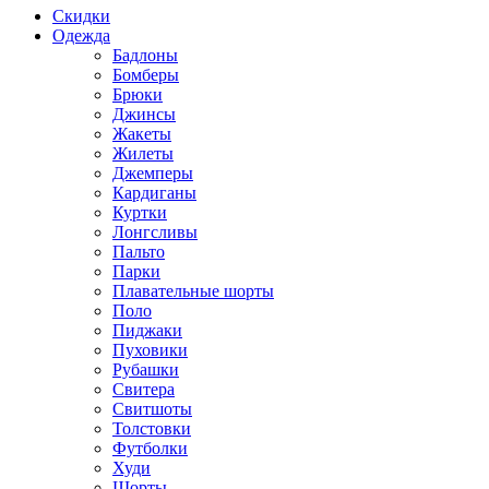
Скидки
Одежда
Бадлоны
Бомберы
Брюки
Джинсы
Жакеты
Жилеты
Джемперы
Кардиганы
Куртки
Лонгсливы
Пальто
Парки
Плавательные шорты
Поло
Пиджаки
Пуховики
Рубашки
Свитера
Свитшоты
Толстовки
Футболки
Худи
Шорты