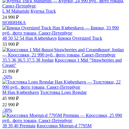
L
M
Maharishi
Куртка Track
24 990 ₽
НОВИНКА
48
50
52
54
Han Kjøbenhavn
Брюки Oversized Track
33 990 ₽
35.5
36
36.5
37.5
38
Jordan
Кроссовки 1 Mid "Strawberries and
Cream"
21 990 ₽
-50%
M
Han Kjøbenhavn
Толстовка Logo Regular
45 990 ₽
22 990 ₽
-30%
38
39
40
Premiata
Кроссовки Moerun-d 7795M