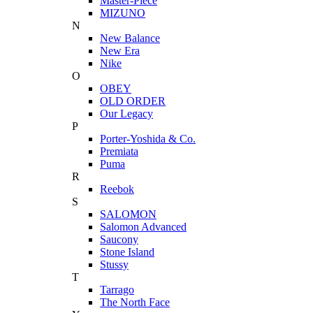
Master-Piece
MIZUNO
N
New Balance
New Era
Nike
O
OBEY
OLD ORDER
Our Legacy
P
Porter-Yoshida & Co.
Premiata
Puma
R
Reebok
S
SALOMON
Salomon Advanced
Saucony
Stone Island
Stussy
T
Tarrago
The North Face