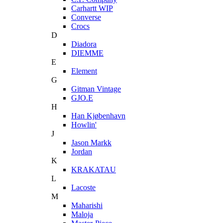
Carhartt WIP
Converse
Crocs
D
Diadora
DIEMME
E
Element
G
Gitman Vintage
GJO.E
H
Han Kjøbenhavn
Howlin'
J
Jason Markk
Jordan
K
KRAKATAU
L
Lacoste
M
Maharishi
Maloja