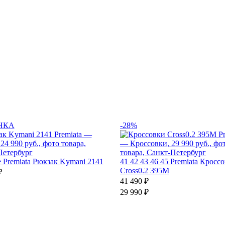
НКА
-28%
e
Premiata
Рюкзак Kymani 2141
41
42
43
46
45
Premiata
Кроссо
Cross0.2 395M
₽
41 490 ₽
29 990 ₽