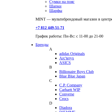
Сумки на пояс
Шапки
Шарфы
MINT — мультибрендовый магазин в центре
+7 812 449-51-71
График работы: Пн-Вс: с 11-00 до 21-00
Бренды
A
adidas Originals
Arc'teryx
ASICS
B
Billionaire Boys Club
Blue Blue Japan
C
C.P. Company
Carhartt WIP
Converse
Crocs
D
Diadora