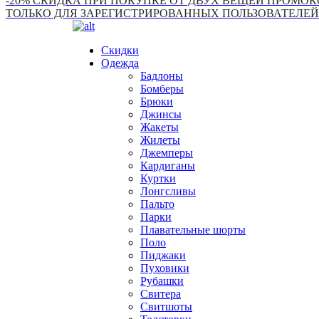
-20% СКИДКА ПРИ ПОКУПКЕ ОТ ДВУХ ВЕЩЕЙ ПРОМОКО
ТОЛЬКО ДЛЯ ЗАРЕГИСТРИРОВАННЫХ ПОЛЬЗОВАТЕЛЕЙ
Скидки
Одежда
Бадлоны
Бомберы
Брюки
Джинсы
Жакеты
Жилеты
Джемперы
Кардиганы
Куртки
Лонгсливы
Пальто
Парки
Плавательные шорты
Поло
Пиджаки
Пуховики
Рубашки
Свитера
Свитшоты