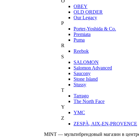
O
OBEY
OLD ORDER
Our Legacy
P
Porter-Yoshida & Co.
Premiata
Puma
R
Reebok
S
SALOMON
Salomon Advanced
Saucony
Stone Island
Stussy
T
Tarrago
The North Face
Y
YMC
Z
ZESPÀ, AIX-EN-PROVENCE
MINT — мультибрендовый магазин в центре