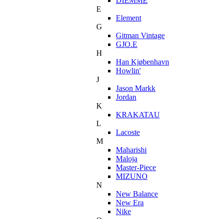
DIEMME
E
Element
G
Gitman Vintage
GJO.E
H
Han Kjøbenhavn
Howlin'
J
Jason Markk
Jordan
K
KRAKATAU
L
Lacoste
M
Maharishi
Maloja
Master-Piece
MIZUNO
N
New Balance
New Era
Nike