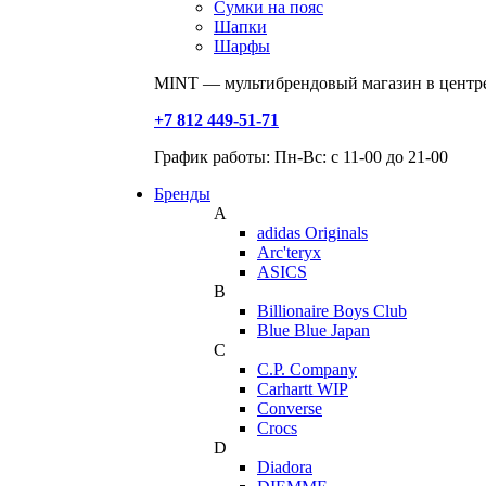
Сумки на пояс
Шапки
Шарфы
MINT — мультибрендовый магазин в центре
+7 812 449-51-71
График работы: Пн-Вс: с 11-00 до 21-00
Бренды
A
adidas Originals
Arc'teryx
ASICS
B
Billionaire Boys Club
Blue Blue Japan
C
C.P. Company
Carhartt WIP
Converse
Crocs
D
Diadora