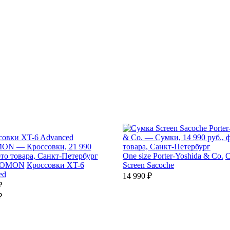
One size
Porter-Yoshida & Co.
С
LOMON
Кроссовки XT-6
Screen Sacoche
ed
14 990 ₽
₽
₽