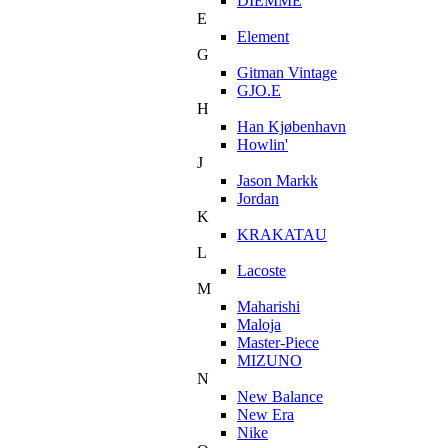
DIEMME
E
Element
G
Gitman Vintage
GJO.E
H
Han Kjøbenhavn
Howlin'
J
Jason Markk
Jordan
K
KRAKATAU
L
Lacoste
M
Maharishi
Maloja
Master-Piece
MIZUNO
N
New Balance
New Era
Nike