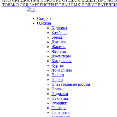
-20% СКИДКА ПРИ ПОКУПКЕ ОТ ДВУХ ВЕЩЕЙ ПРОМОКО
ТОЛЬКО ДЛЯ ЗАРЕГИСТРИРОВАННЫХ ПОЛЬЗОВАТЕЛЕЙ
Скидки
Одежда
Бадлоны
Бомберы
Брюки
Джинсы
Жакеты
Жилеты
Джемперы
Кардиганы
Куртки
Лонгсливы
Пальто
Парки
Плавательные шорты
Поло
Пиджаки
Пуховики
Рубашки
Свитера
Свитшоты