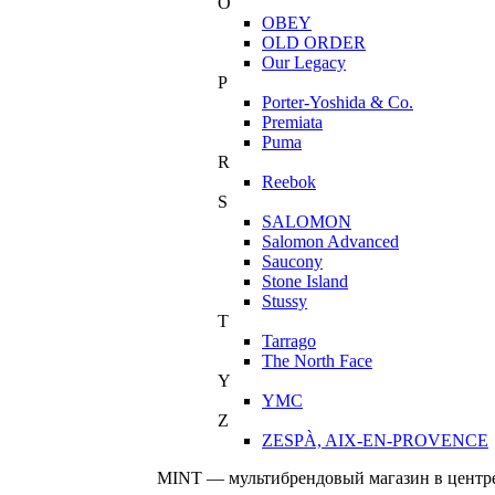
O
OBEY
OLD ORDER
Our Legacy
P
Porter-Yoshida & Co.
Premiata
Puma
R
Reebok
S
SALOMON
Salomon Advanced
Saucony
Stone Island
Stussy
T
Tarrago
The North Face
Y
YMC
Z
ZESPÀ, AIX-EN-PROVENCE
MINT — мультибрендовый магазин в центре