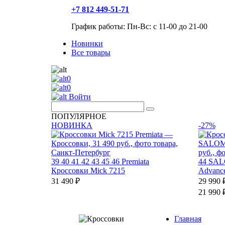
+7 812 449-51-71
График работы: Пн-Вс: с 11-00 до 21-00
Новинки
Все товары
0
0
Войти
ПОПУЛЯРНОЕ
НОВИНКА
-27%
39
40
41
42
43
45
46
Premiata
44
SA
Кроссовки Mick 7215
Advanc
31 490 ₽
29 990 
21 990 
Главная