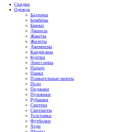
Скидки
Одежда
Бадлоны
Бомберы
Брюки
Джинсы
Жакеты
Жилеты
Джемперы
Кардиганы
Куртки
Лонгсливы
Пальто
Парки
Плавательные шорты
Поло
Пиджаки
Пуховики
Рубашки
Свитера
Свитшоты
Толстовки
Футболки
Худи
Шорты