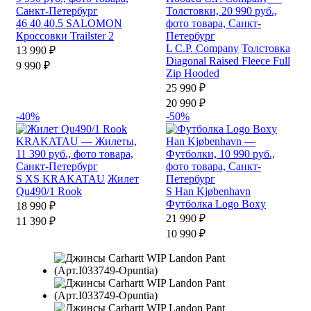
46
40
40.5
SALOMON
Кроссовки Trailster 2
L
C.P. Company
Толстовка
13 990 ₽
Diagonal Raised Fleece Full
9 990 ₽
Zip Hooded
25 990 ₽
20 990 ₽
-40%
-50%
S
XS
KRAKATAU
Жилет
Qu490/1 Rook
S
Han Kjøbenhavn
Футболка Logo Boxy
18 990 ₽
21 990 ₽
11 390 ₽
10 990 ₽