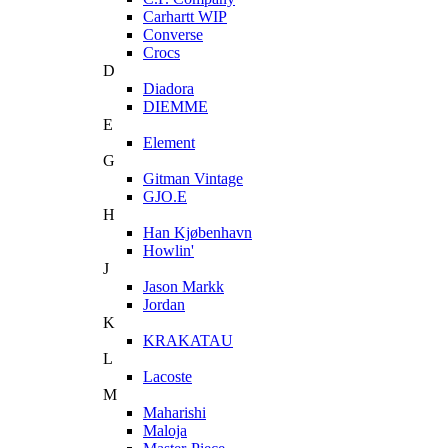
Carhartt WIP
Converse
Crocs
D
Diadora
DIEMME
E
Element
G
Gitman Vintage
GJO.E
H
Han Kjøbenhavn
Howlin'
J
Jason Markk
Jordan
K
KRAKATAU
L
Lacoste
M
Maharishi
Maloja