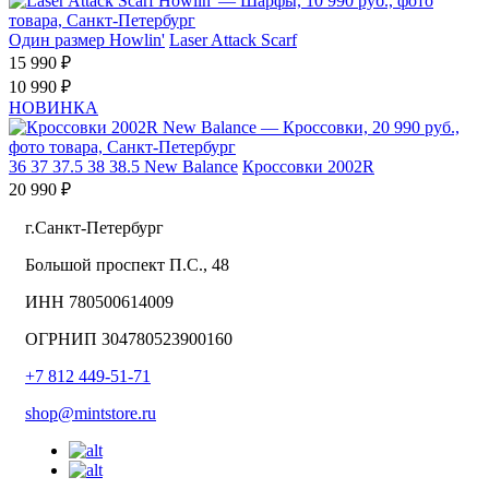
Один размер
Howlin'
Laser Attack Scarf
15 990 ₽
10 990 ₽
НОВИНКА
36
37
37.5
38
38.5
New Balance
Кроссовки 2002R
20 990 ₽
г.Санкт-Петербург
Большой проспект П.С., 48
ИНН 780500614009
ОГРНИП 304780523900160
+7 812 449-51-71
shop@mintstore.ru