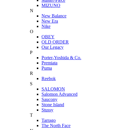
Master-Piece
MIZUNO
N
New Balance
New Era
Nike
O
OBEY
OLD ORDER
Our Legacy
P
Porter-Yoshida & Co.
Premiata
Puma
R
Reebok
S
SALOMON
Salomon Advanced
Saucony
Stone Island
Stussy
T
Tarrago
The North Face