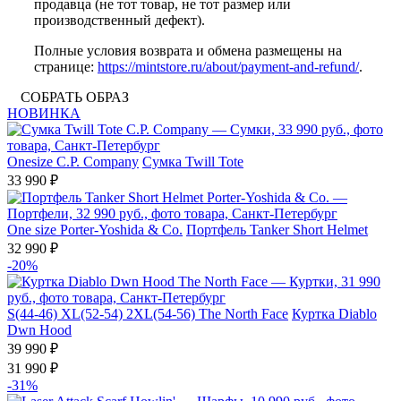
продавца (не тот товар, не тот размер или
производственный дефект).
Полные условия возврата и обмена размещены на
странице:
https://mintstore.ru/about/payment-and-refund/
.
СОБРАТЬ ОБРАЗ
НОВИНКА
Onesize
C.P. Company
Сумка Twill Tote
33 990 ₽
One size
Porter-Yoshida & Co.
Портфель Tanker Short Helmet
32 990 ₽
-20%
S(44-46)
XL(52-54)
2XL(54-56)
The North Face
Куртка Diablo
Dwn Hood
39 990 ₽
31 990 ₽
-31%