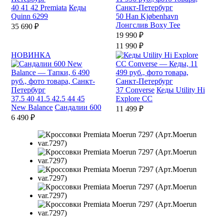
40
41
42
Premiata
Кеды
Quinn 6299
50
Han Kjøbenhavn
Лонгслив Boxy Tee
35 690 ₽
19 990 ₽
11 990 ₽
НОВИНКА
37
Converse
Кеды Utility Hi
37.5
40
41.5
42.5
44
45
Explore CC
New Balance
Сандалии 600
11 499 ₽
6 490 ₽