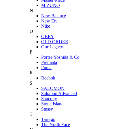
Master-Piece
MIZUNO
N
New Balance
New Era
Nike
O
OBEY
OLD ORDER
Our Legacy
P
Porter-Yoshida & Co.
Premiata
Puma
R
Reebok
S
SALOMON
Salomon Advanced
Saucony
Stone Island
Stussy
T
Tarrago
The North Face