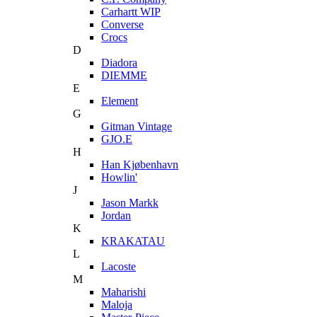
Carhartt WIP
Converse
Crocs
D
Diadora
DIEMME
E
Element
G
Gitman Vintage
GJO.E
H
Han Kjøbenhavn
Howlin'
J
Jason Markk
Jordan
K
KRAKATAU
L
Lacoste
M
Maharishi
Maloja