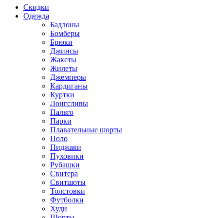
Скидки
Одежда
Бадлоны
Бомберы
Брюки
Джинсы
Жакеты
Жилеты
Джемперы
Кардиганы
Куртки
Лонгсливы
Пальто
Парки
Плавательные шорты
Поло
Пиджаки
Пуховики
Рубашки
Свитера
Свитшоты
Толстовки
Футболки
Худи
Шорты