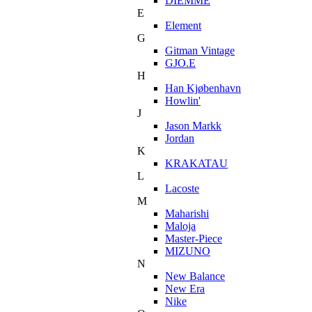
DIEMME
E
Element
G
Gitman Vintage
GJO.E
H
Han Kjøbenhavn
Howlin'
J
Jason Markk
Jordan
K
KRAKATAU
L
Lacoste
M
Maharishi
Maloja
Master-Piece
MIZUNO
N
New Balance
New Era
Nike