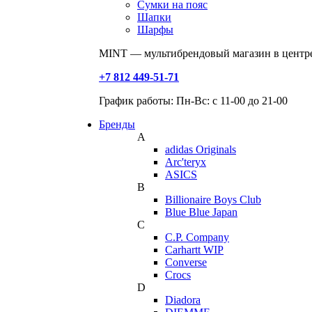
Сумки на пояс
Шапки
Шарфы
MINT — мультибрендовый магазин в центре
+7 812 449-51-71
График работы: Пн-Вс: с 11-00 до 21-00
Бренды
A
adidas Originals
Arc'teryx
ASICS
B
Billionaire Boys Club
Blue Blue Japan
C
C.P. Company
Carhartt WIP
Converse
Crocs
D
Diadora