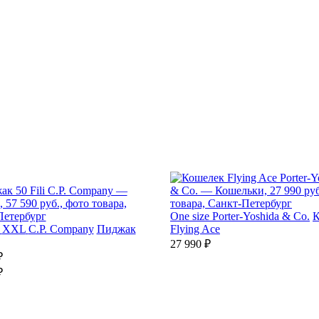
One size
Porter-Yoshida & Co.
К
XXL
C.P. Company
Пиджак
Flying Ace
27 990 ₽
₽
₽