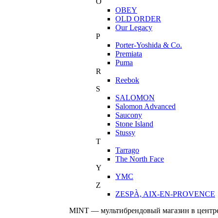
O
OBEY
OLD ORDER
Our Legacy
P
Porter-Yoshida & Co.
Premiata
Puma
R
Reebok
S
SALOMON
Salomon Advanced
Saucony
Stone Island
Stussy
T
Tarrago
The North Face
Y
YMC
Z
ZESPÀ, AIX-EN-PROVENCE
MINT — мультибрендовый магазин в центре