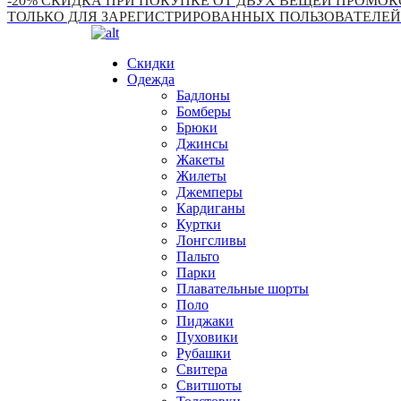
-20% СКИДКА ПРИ ПОКУПКЕ ОТ ДВУХ ВЕЩЕЙ ПРОМОКО
ТОЛЬКО ДЛЯ ЗАРЕГИСТРИРОВАННЫХ ПОЛЬЗОВАТЕЛЕЙ
Скидки
Одежда
Бадлоны
Бомберы
Брюки
Джинсы
Жакеты
Жилеты
Джемперы
Кардиганы
Куртки
Лонгсливы
Пальто
Парки
Плавательные шорты
Поло
Пиджаки
Пуховики
Рубашки
Свитера
Свитшоты