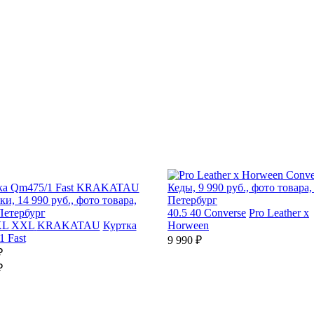
40.5
40
Converse
Pro Leather x
XL
XXL
KRAKATAU
Куртка
Horween
 Fast
9 990 ₽
₽
₽