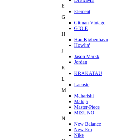
DIEMME
E
Element
G
Gitman Vintage
GJO.E
H
Han Kjøbenhavn
Howlin'
J
Jason Markk
Jordan
K
KRAKATAU
L
Lacoste
M
Maharishi
Maloja
Master-Piece
MIZUNO
N
New Balance
New Era
Nike