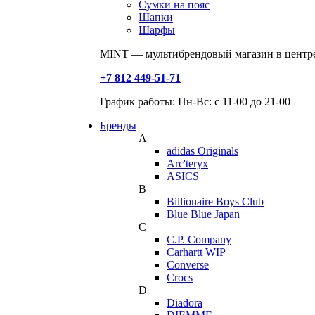
Сумки на пояс
Шапки
Шарфы
MINT — мультибрендовый магазин в центре
+7 812 449-51-71
График работы: Пн-Вс: с 11-00 до 21-00
Бренды
A
adidas Originals
Arc'teryx
ASICS
B
Billionaire Boys Club
Blue Blue Japan
C
C.P. Company
Carhartt WIP
Converse
Crocs
D
Diadora