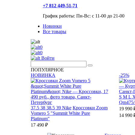
+7 812 449-51-71
График работы: Пн-Вс: с 11-00 до 21-00
Новинки
Все товары
0
0
Войти
ПОПУЛЯРНОЕ
НОВИНКА
-25%
S
M
L
Qm475/1
37.5
38
38.5
39
Nike
Кроссовки Zoom
19 990 
Vomero 5 "Summit White Pure
14 990 
Platinum"
17 490 ₽