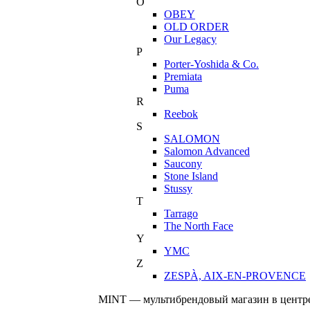
O
OBEY
OLD ORDER
Our Legacy
P
Porter-Yoshida & Co.
Premiata
Puma
R
Reebok
S
SALOMON
Salomon Advanced
Saucony
Stone Island
Stussy
T
Tarrago
The North Face
Y
YMC
Z
ZESPÀ, AIX-EN-PROVENCE
MINT — мультибрендовый магазин в центре