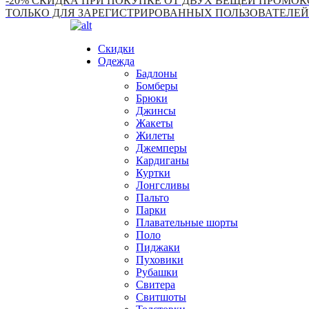
-20% СКИДКА ПРИ ПОКУПКЕ ОТ ДВУХ ВЕЩЕЙ ПРОМОКО
ТОЛЬКО ДЛЯ ЗАРЕГИСТРИРОВАННЫХ ПОЛЬЗОВАТЕЛЕЙ
Скидки
Одежда
Бадлоны
Бомберы
Брюки
Джинсы
Жакеты
Жилеты
Джемперы
Кардиганы
Куртки
Лонгсливы
Пальто
Парки
Плавательные шорты
Поло
Пиджаки
Пуховики
Рубашки
Свитера
Свитшоты