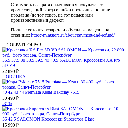
Стоимость возврата оплачивается покупателем,
кроме ситуаций, когда ошибка произошла по вине
продавца (не тот товар, не тот размер или
производственный дефект).
Полные условия возврата и обмена размещены на
странице:
https://mintstore.ru/about/payment-and-refund/
.
СОБРАТЬ ОБРАЗ
36.5
37.5
38
38.5
39.5
40
40.5
SALOMON
Кроссовки XA Pro
3D V9
22 890 ₽
НОВИНКА
40
42
43
44
Premiata
Кеды Bsktclay 7515
30 490 ₽
-31%
36
42.5
SALOMON
Кроссовки Supercross Blast
15 990 ₽