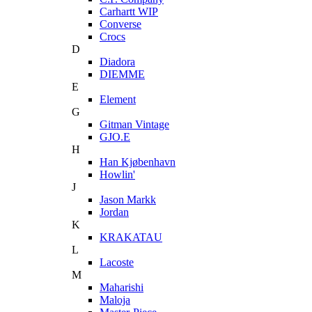
Carhartt WIP
Converse
Crocs
D
Diadora
DIEMME
E
Element
G
Gitman Vintage
GJO.E
H
Han Kjøbenhavn
Howlin'
J
Jason Markk
Jordan
K
KRAKATAU
L
Lacoste
M
Maharishi
Maloja