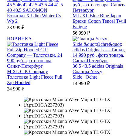
45.5
46
42
42.5
43.5
44
41.5
40
40.5
SALOMON
Ботинки X Ultra Winter Cs
M
L
XL
Blue Blue Japan
Wp 2
Брюки Cotton Tencel Twill
Fatigue
23 999 ₽
56 990 ₽
НОВИНКА
36.5
43.5
adidas Originals
M
XL
C.P. Company
Сланцы Yeezy
Толстовка Light Fleece Full
Slide "Ochre"
Zip Hooded
14 990 ₽
24 990 ₽