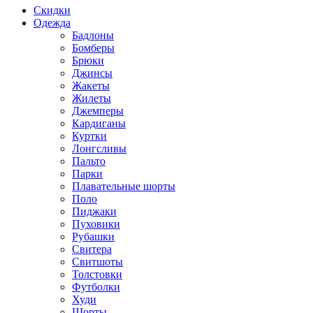
Скидки
Одежда
Бадлоны
Бомберы
Брюки
Джинсы
Жакеты
Жилеты
Джемперы
Кардиганы
Куртки
Лонгсливы
Пальто
Парки
Плавательные шорты
Поло
Пиджаки
Пуховики
Рубашки
Свитера
Свитшоты
Толстовки
Футболки
Худи
Шорты