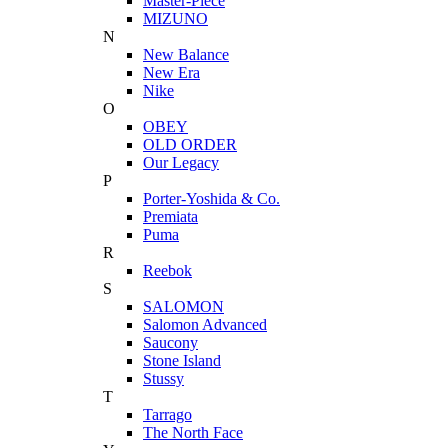
Master-Piece
MIZUNO
N
New Balance
New Era
Nike
O
OBEY
OLD ORDER
Our Legacy
P
Porter-Yoshida & Co.
Premiata
Puma
R
Reebok
S
SALOMON
Salomon Advanced
Saucony
Stone Island
Stussy
T
Tarrago
The North Face