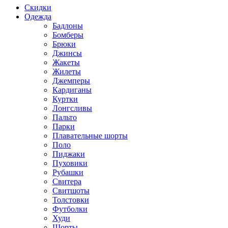
Скидки
Одежда
Бадлоны
Бомберы
Брюки
Джинсы
Жакеты
Жилеты
Джемперы
Кардиганы
Куртки
Лонгсливы
Пальто
Парки
Плавательные шорты
Поло
Пиджаки
Пуховики
Рубашки
Свитера
Свитшоты
Толстовки
Футболки
Худи
Шорты