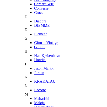
Carhartt WIP
Converse
Crocs
D
Diadora
DIEMME
E
Element
G
Gitman Vintage
GJO.E
H
Han Kjøbenhavn
Howlin'
J
Jason Markk
Jordan
K
KRAKATAU
L
Lacoste
M
Maharishi
Maloja