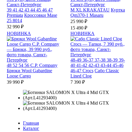
39
41
42
43
44
45
46
47
M
XL
KRAKATAU
Куртка
Premiata
Кроссовки Mase
Qm370-1 Masaru
25 8014
25 990 ₽
32 990 ₽
15 490 ₽
НОВИНКА
НОВИНКА
48-49
36-37
37-38
38-39
39-
48
52
54
56
C.P. Company
40
41-42
42-43
43-44
45-46
Брюки Wool Gabardine
46-47
Crocs
Сабо Classic
Loose Cargo
Lined Clog
39 990 ₽
7 390 ₽
Главная
Каталог