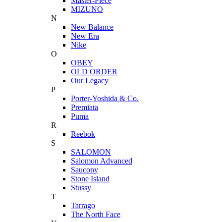
Master-Piece
MIZUNO
N
New Balance
New Era
Nike
O
OBEY
OLD ORDER
Our Legacy
P
Porter-Yoshida & Co.
Premiata
Puma
R
Reebok
S
SALOMON
Salomon Advanced
Saucony
Stone Island
Stussy
T
Tarrago
The North Face