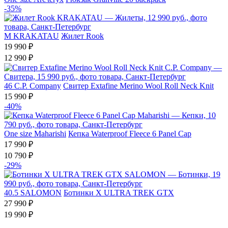
-35%
M
KRAKATAU
Жилет Rook
19 990 ₽
12 990 ₽
46
C.P. Company
Свитер Extafine Merino Wool Roll Neck Knit
15 990 ₽
-40%
One size
Maharishi
Кепка Waterproof Fleece 6 Panel Cap
17 990 ₽
10 790 ₽
-29%
40.5
SALOMON
Ботинки X ULTRA TREK GTX
27 990 ₽
19 990 ₽