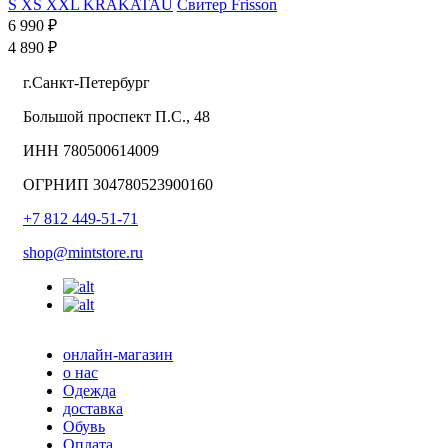
S
XS
XXL
KRAKATAU
Свитер Frisson
6 990 ₽
4 890 ₽
г.Санкт-Петербург
Большой проспект П.С., 48
ИНН 780500614009
ОГРНИП 304780523900160
+7 812 449-51-71
shop@mintstore.ru
онлайн-магазин
о нас
Одежда
доставка
Обувь
Оплата