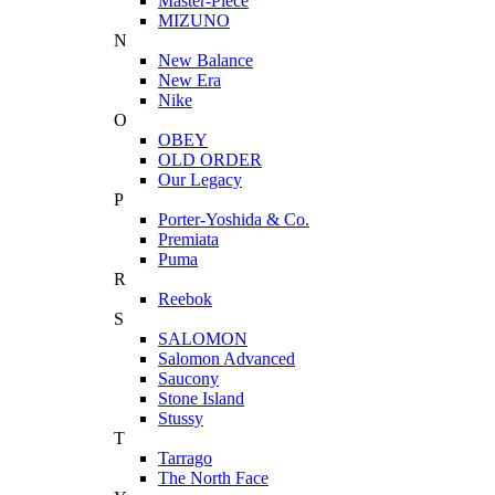
Master-Piece
MIZUNO
N
New Balance
New Era
Nike
O
OBEY
OLD ORDER
Our Legacy
P
Porter-Yoshida & Co.
Premiata
Puma
R
Reebok
S
SALOMON
Salomon Advanced
Saucony
Stone Island
Stussy
T
Tarrago
The North Face