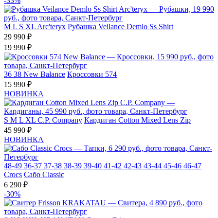
-33%
M
L
S
XL
Arc'teryx
Рубашка Veilance Demlo Ss Shirt
29 990 ₽
19 990 ₽
36
38
New Balance
Кроссовки 574
15 990 ₽
НОВИНКА
S
M
L
XL
C.P. Company
Кардиган Cotton Mixed Lens Zip
45 990 ₽
НОВИНКА
48-49
36-37
37-38
38-39
39-40
41-42
42-43
43-44
45-46
46-47
Crocs
Сабо Classic
6 290 ₽
-30%