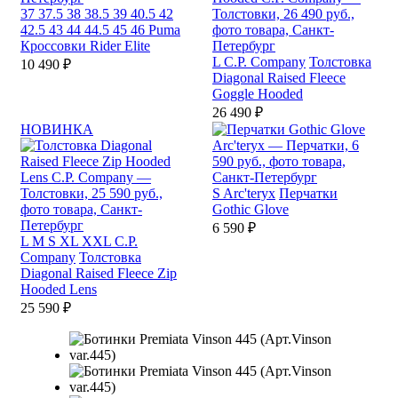
37
37.5
38
38.5
39
40.5
42
42.5
43
44
44.5
45
46
Puma
Кроссовки Rider Elite
L
C.P. Company
Толстовка
10 490 ₽
Diagonal Raised Fleece
Goggle Hooded
26 490 ₽
НОВИНКА
S
Arc'teryx
Перчатки
Gothic Glove
6 590 ₽
L
M
S
XL
XXL
C.P.
Company
Толстовка
Diagonal Raised Fleece Zip
Hooded Lens
25 590 ₽