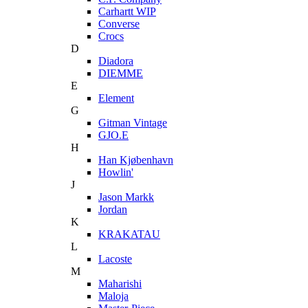
Carhartt WIP
Converse
Crocs
D
Diadora
DIEMME
E
Element
G
Gitman Vintage
GJO.E
H
Han Kjøbenhavn
Howlin'
J
Jason Markk
Jordan
K
KRAKATAU
L
Lacoste
M
Maharishi
Maloja