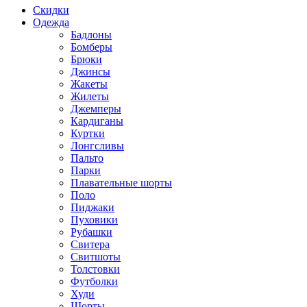
Скидки
Одежда
Бадлоны
Бомберы
Брюки
Джинсы
Жакеты
Жилеты
Джемперы
Кардиганы
Куртки
Лонгсливы
Пальто
Парки
Плавательные шорты
Поло
Пиджаки
Пуховики
Рубашки
Свитера
Свитшоты
Толстовки
Футболки
Худи
Шорты