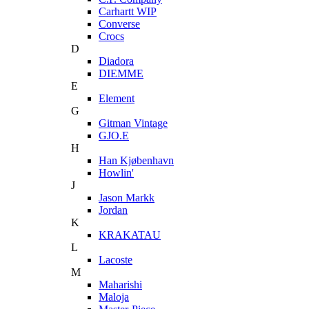
Carhartt WIP
Converse
Crocs
D
Diadora
DIEMME
E
Element
G
Gitman Vintage
GJO.E
H
Han Kjøbenhavn
Howlin'
J
Jason Markk
Jordan
K
KRAKATAU
L
Lacoste
M
Maharishi
Maloja