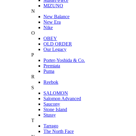
Master-Piece
MIZUNO
N
New Balance
New Era
Nike
O
OBEY
OLD ORDER
Our Legacy
P
Porter-Yoshida & Co.
Premiata
Puma
R
Reebok
S
SALOMON
Salomon Advanced
Saucony
Stone Island
Stussy
T
Tarrago
The North Face