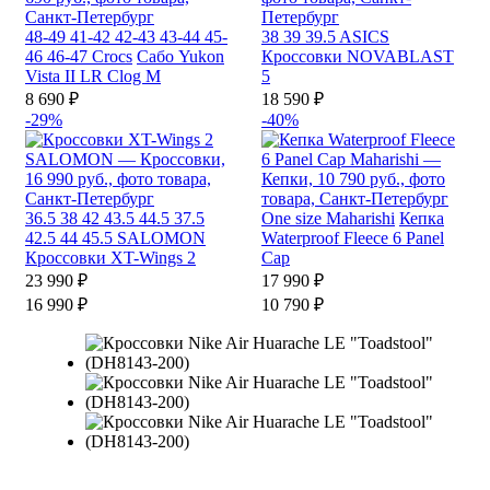
48-49
41-42
42-43
43-44
45-
38
39
39.5
ASICS
46
46-47
Crocs
Сабо Yukon
Кроссовки NOVABLAST
Vista II LR Clog M
5
8 690 ₽
18 590 ₽
-29%
-40%
36.5
38
42
43.5
44.5
37.5
One size
Maharishi
Кепка
42.5
44
45.5
SALOMON
Waterproof Fleece 6 Panel
Кроссовки XT-Wings 2
Cap
23 990 ₽
17 990 ₽
16 990 ₽
10 790 ₽