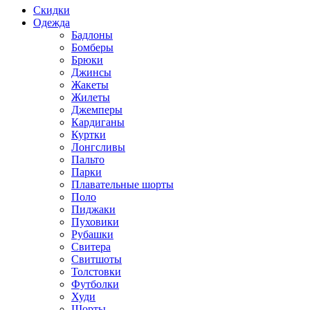
Скидки
Одежда
Бадлоны
Бомберы
Брюки
Джинсы
Жакеты
Жилеты
Джемперы
Кардиганы
Куртки
Лонгсливы
Пальто
Парки
Плавательные шорты
Поло
Пиджаки
Пуховики
Рубашки
Свитера
Свитшоты
Толстовки
Футболки
Худи
Шорты