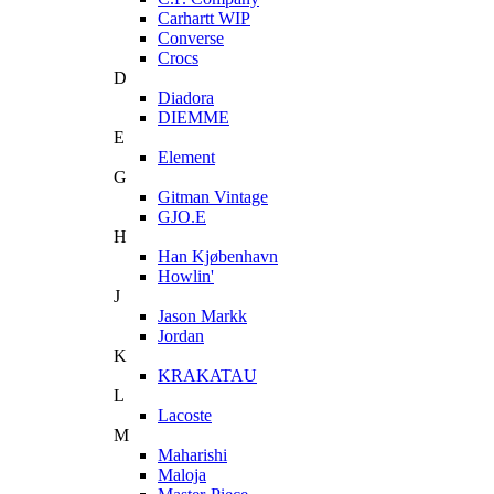
Carhartt WIP
Converse
Crocs
D
Diadora
DIEMME
E
Element
G
Gitman Vintage
GJO.E
H
Han Kjøbenhavn
Howlin'
J
Jason Markk
Jordan
K
KRAKATAU
L
Lacoste
M
Maharishi
Maloja