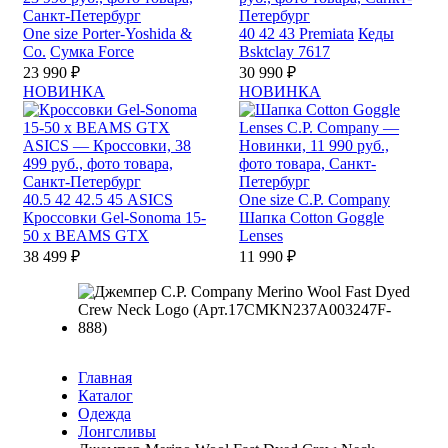
One size
Porter-Yoshida &
40
42
43
Premiata
Кеды
Co.
Сумка Force
Bsktclay 7617
23 990 ₽
30 990 ₽
НОВИНКА
НОВИНКА
40.5
42
42.5
45
ASICS
One size
C.P. Company
Кроссовки Gel-Sonoma 15-
Шапка Cotton Goggle
50 x BEAMS GTX
Lenses
38 499 ₽
11 990 ₽
Главная
Каталог
Одежда
Лонгсливы