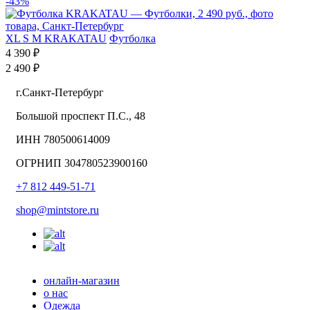
-43%
XL
S
M
KRAKATAU
Футболка
4 390 ₽
2 490 ₽
г.Санкт-Петербург
Большой проспект П.С., 48
ИНН 780500614009
ОГРНИП 304780523900160
+7 812 449-51-71
shop@mintstore.ru
онлайн-магазин
о нас
Одежда