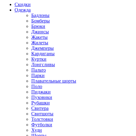
Скидки
Одежда
Бадлоны
Бомберы
Брюки
Джинсы
Жакеты
Жилеты
Джемперы
Кардиганы
Куртки
Лонгсливы
Пальто
Парки
Плавательные шорты
Поло
Пиджаки
Пуховики
Рубашки
Свитера
Свитшоты
Толстовки
Футболки
Худи
Шорты