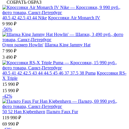
СОБРАТЬ ОБРАЗ
40.5
42
42.5
43
44
Nike
Кроссовки Air Monarch IV
9 990 ₽
-56%
Один размер
Howlin'
Шапка King Jammy Hat
7 990 ₽
3 490 ₽
40.5
41
42
42.5
43
44
44.5
45
46
37
37.5
38
Puma
Кроссовки RS-
X Triple
15 990 ₽
15 990 ₽
-42%
50
52
Han Kjøbenhavn
Пальто Faux Fur
119 990 ₽
69 990 ₽