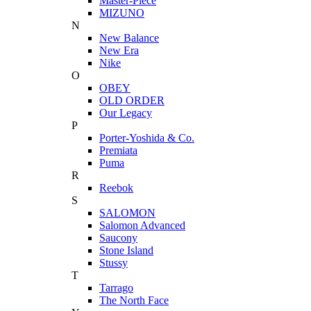
Master-Piece
MIZUNO
N
New Balance
New Era
Nike
O
OBEY
OLD ORDER
Our Legacy
P
Porter-Yoshida & Co.
Premiata
Puma
R
Reebok
S
SALOMON
Salomon Advanced
Saucony
Stone Island
Stussy
T
Tarrago
The North Face