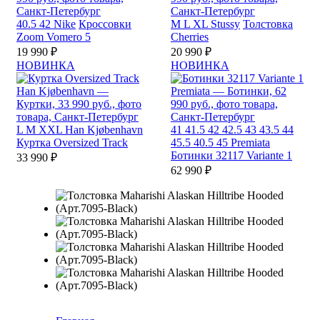
40.5
42
Nike
Кроссовки
M
L
XL
Stussy
Толстовка
Zoom Vomero 5
Cherries
19 990 ₽
20 990 ₽
НОВИНКА
НОВИНКА
L
M
XXL
Han Kjøbenhavn
41
41.5
42
42.5
43
43.5
44
Куртка Oversized Track
45.5
40.5
45
Premiata
Ботинки 32117 Variante 1
33 990 ₽
62 990 ₽