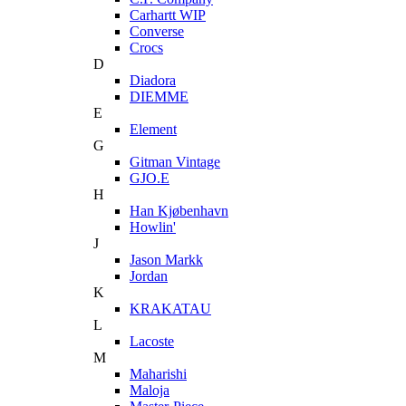
Carhartt WIP
Converse
Crocs
D
Diadora
DIEMME
E
Element
G
Gitman Vintage
GJO.E
H
Han Kjøbenhavn
Howlin'
J
Jason Markk
Jordan
K
KRAKATAU
L
Lacoste
M
Maharishi
Maloja