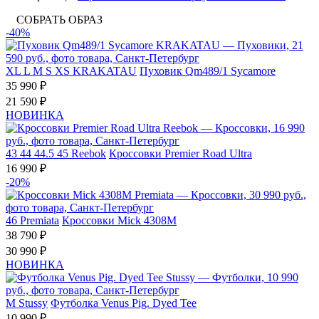
СОБРАТЬ ОБРАЗ
-40%
XL
L
M
S
XS
KRAKATAU
Пуховик Qm489/1 Sycamore
35 990 ₽
21 590 ₽
НОВИНКА
43
44
44.5
45
Reebok
Кроссовки Premier Road Ultra
16 990 ₽
-20%
46
Premiata
Кроссовки Mick 4308M
38 790 ₽
30 990 ₽
НОВИНКА
M
Stussy
Футболка Venus Pig. Dyed Tee
10 990 ₽