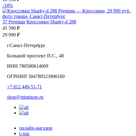
-34%
37
Premiata
Кроссовки Sharky-d 288
45 590 ₽
29 990 ₽
г.Санкт-Петербург
Большой проспект П.С., 48
ИНН 780500614009
ОГРНИП 304780523900160
+7 812 449-51-71
shop@mintstore.ru
онлайн-магазин
о нас