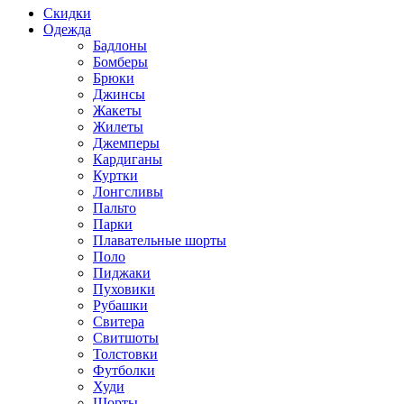
Скидки
Одежда
Бадлоны
Бомберы
Брюки
Джинсы
Жакеты
Жилеты
Джемперы
Кардиганы
Куртки
Лонгсливы
Пальто
Парки
Плавательные шорты
Поло
Пиджаки
Пуховики
Рубашки
Свитера
Свитшоты
Толстовки
Футболки
Худи
Шорты