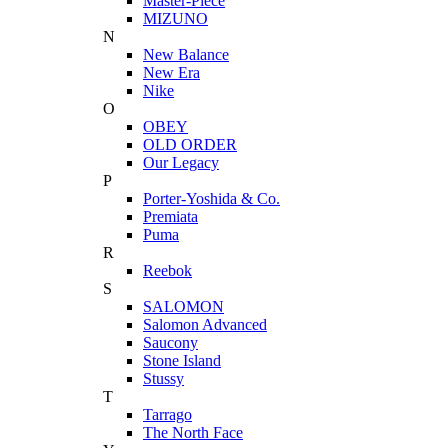
Master-Piece
MIZUNO
N
New Balance
New Era
Nike
O
OBEY
OLD ORDER
Our Legacy
P
Porter-Yoshida & Co.
Premiata
Puma
R
Reebok
S
SALOMON
Salomon Advanced
Saucony
Stone Island
Stussy
T
Tarrago
The North Face