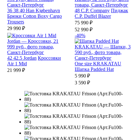
36
38
40
Han Kjøbenhavn
48
C.P. Company
Пиджак
Брюки Cotton Boxy Cargo
C.P. Duffel Blazer
Trousers
75 990 ₽
29 990 ₽
52 990 ₽
-40%
42
42.5
Jordan
Кроссовки
Air 1 Mid
One size
KRAKATAU
Шапка Padded Hat
21 999 ₽
5 990 ₽
3 590 ₽