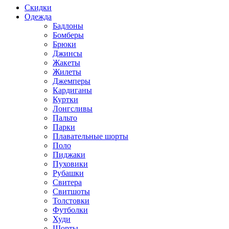
Скидки
Одежда
Бадлоны
Бомберы
Брюки
Джинсы
Жакеты
Жилеты
Джемперы
Кардиганы
Куртки
Лонгсливы
Пальто
Парки
Плавательные шорты
Поло
Пиджаки
Пуховики
Рубашки
Свитера
Свитшоты
Толстовки
Футболки
Худи
Шорты