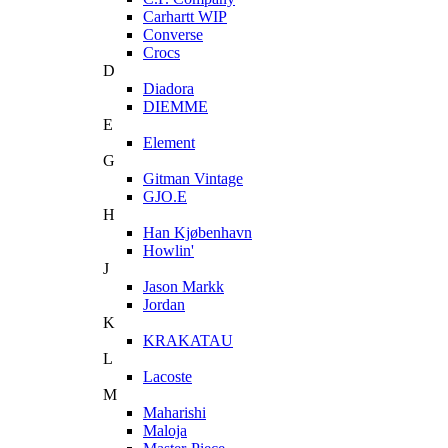
Carhartt WIP
Converse
Crocs
D
Diadora
DIEMME
E
Element
G
Gitman Vintage
GJO.E
H
Han Kjøbenhavn
Howlin'
J
Jason Markk
Jordan
K
KRAKATAU
L
Lacoste
M
Maharishi
Maloja