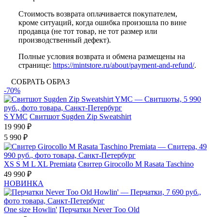
Стоимость возврата оплачивается покупателем,
кроме ситуаций, когда ошибка произошла по вине
продавца (не тот товар, не тот размер или
производственный дефект).
Полные условия возврата и обмена размещены на
странице:
https://mintstore.ru/about/payment-and-refund/
.
СОБРАТЬ ОБРАЗ
-70%
S
YMC
Свитшот Sugden Zip Sweatshirt
19 990 ₽
5 990 ₽
XS
S
M
L
XL
Premiata
Свитер Girocollo M Rasata Taschino
49 990 ₽
НОВИНКА
One size
Howlin'
Перчатки Never Too Old