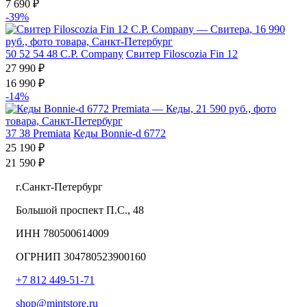
7 690 ₽
-39%
50
52
54
48
C.P. Company
Свитер Filoscozia Fin 12
27 990 ₽
16 990 ₽
-14%
37
38
Premiata
Кеды Bonnie-d 6772
25 190 ₽
21 590 ₽
г.Санкт-Петербург
Большой проспект П.С., 48
ИНН 780500614009
ОГРНИП 304780523900160
+7 812 449-51-71
shop@mintstore.ru