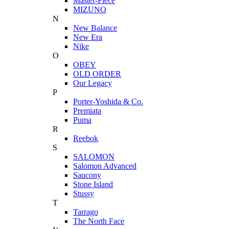
Master-Piece
MIZUNO
N
New Balance
New Era
Nike
O
OBEY
OLD ORDER
Our Legacy
P
Porter-Yoshida & Co.
Premiata
Puma
R
Reebok
S
SALOMON
Salomon Advanced
Saucony
Stone Island
Stussy
T
Tarrago
The North Face