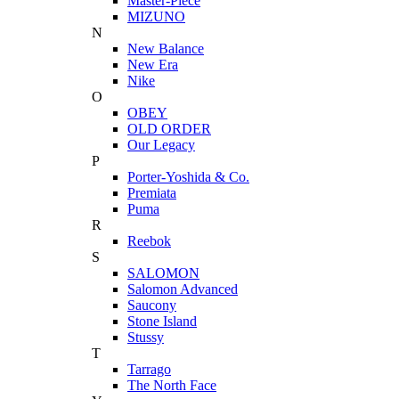
Master-Piece
MIZUNO
N
New Balance
New Era
Nike
O
OBEY
OLD ORDER
Our Legacy
P
Porter-Yoshida & Co.
Premiata
Puma
R
Reebok
S
SALOMON
Salomon Advanced
Saucony
Stone Island
Stussy
T
Tarrago
The North Face