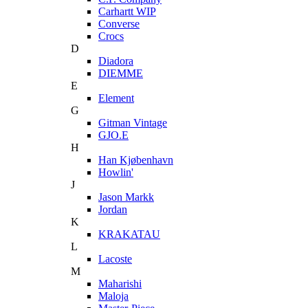
Carhartt WIP
Converse
Crocs
D
Diadora
DIEMME
E
Element
G
Gitman Vintage
GJO.E
H
Han Kjøbenhavn
Howlin'
J
Jason Markk
Jordan
K
KRAKATAU
L
Lacoste
M
Maharishi
Maloja