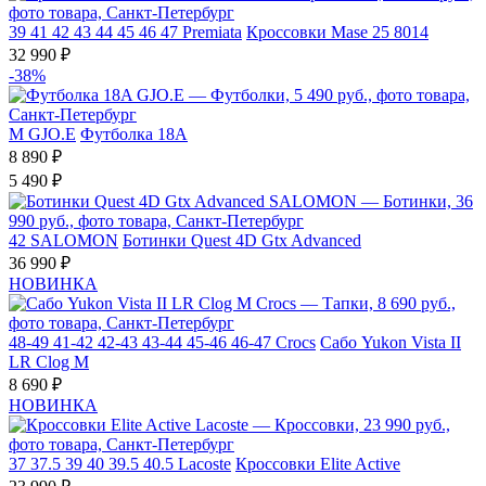
39
41
42
43
44
45
46
47
Premiata
Кроссовки Mase 25 8014
32 990 ₽
-38%
M
GJO.E
Футболка 18A
8 890 ₽
5 490 ₽
42
SALOMON
Ботинки Quest 4D Gtx Advanced
36 990 ₽
НОВИНКА
48-49
41-42
42-43
43-44
45-46
46-47
Crocs
Сабо Yukon Vista II
LR Clog M
8 690 ₽
НОВИНКА
37
37.5
39
40
39.5
40.5
Lacoste
Кроссовки Elite Active