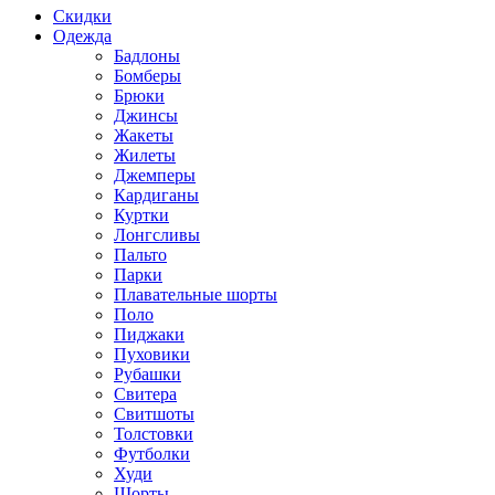
Скидки
Одежда
Бадлоны
Бомберы
Брюки
Джинсы
Жакеты
Жилеты
Джемперы
Кардиганы
Куртки
Лонгсливы
Пальто
Парки
Плавательные шорты
Поло
Пиджаки
Пуховики
Рубашки
Свитера
Свитшоты
Толстовки
Футболки
Худи
Шорты