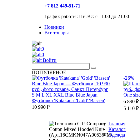
+7 812 449-51-71
График работы: Пн-Вс: с 11-00 до 21-00
Новинки
Все товары
0
0
Войти
ПОПУЛЯРНОЕ
-26%
S
M
L
XL
XXL
Blue Blue Japan
One siz
Футболка 'Katakana' 'Gold' 'Bassen'
6 890 ₽
10 990 ₽
5 110 ₽
Главная
Каталог
Одежда