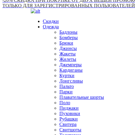
-20% СКИДКА ПРИ ПОКУПКЕ ОТ ДВУХ ВЕЩЕЙ ПРОМОКО
ТОЛЬКО ДЛЯ ЗАРЕГИСТРИРОВАННЫХ ПОЛЬЗОВАТЕЛЕЙ
Скидки
Одежда
Бадлоны
Бомберы
Брюки
Джинсы
Жакеты
Жилеты
Джемперы
Кардиганы
Куртки
Лонгсливы
Пальто
Парки
Плавательные шорты
Поло
Пиджаки
Пуховики
Рубашки
Свитера
Свитшоты