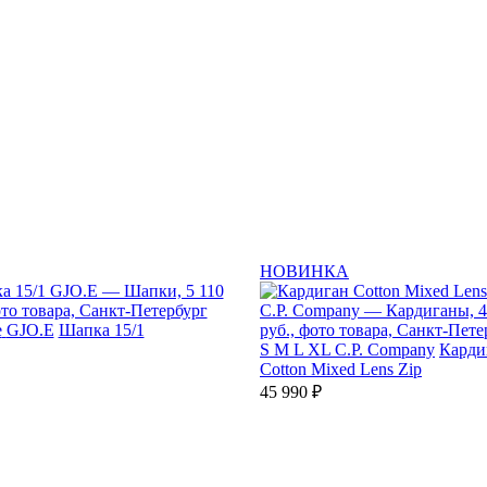
НОВИНКА
e
GJO.E
Шапка 15/1
S
M
L
XL
C.P. Company
Карди
Cotton Mixed Lens Zip
45 990 ₽