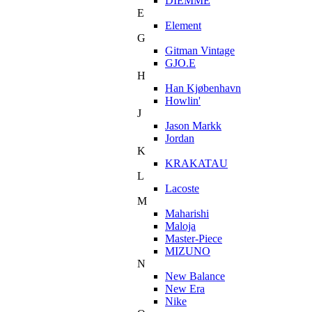
DIEMME
E
Element
G
Gitman Vintage
GJO.E
H
Han Kjøbenhavn
Howlin'
J
Jason Markk
Jordan
K
KRAKATAU
L
Lacoste
M
Maharishi
Maloja
Master-Piece
MIZUNO
N
New Balance
New Era
Nike