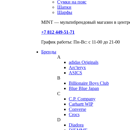
Сумки на пояс
Шапки
Шарфы
MINT — мультибрендовый магазин в центре
+7 812 449-51-71
График работы: Пн-Вс: с 11-00 до 21-00
Бренды
A
adidas Originals
Arc'teryx
ASICS
B
Billionaire Boys Club
Blue Blue Japan
C
C.P. Company
Carhartt WIP
Converse
Crocs
D
Diadora