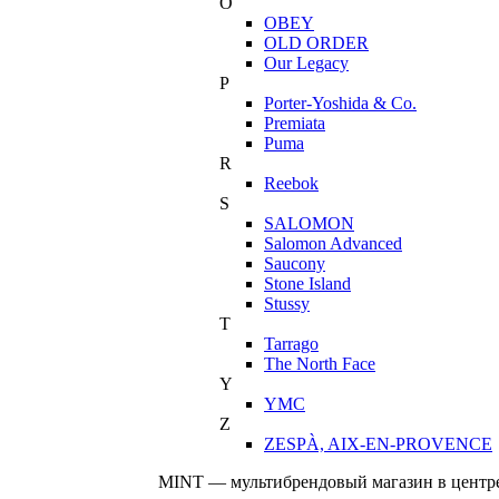
O
OBEY
OLD ORDER
Our Legacy
P
Porter-Yoshida & Co.
Premiata
Puma
R
Reebok
S
SALOMON
Salomon Advanced
Saucony
Stone Island
Stussy
T
Tarrago
The North Face
Y
YMC
Z
ZESPÀ, AIX-EN-PROVENCE
MINT — мультибрендовый магазин в центре