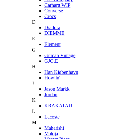
Carhartt WIP
Converse
Crocs
D
Diadora
DIEMME
E
Element
G
Gitman Vintage
GJO.E
H
Han Kjøbenhavn
Howlin'
J
Jason Markk
Jordan
K
KRAKATAU
L
Lacoste
M
Maharishi
Maloja