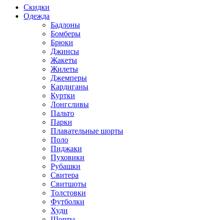
Скидки
Одежда
Бадлоны
Бомберы
Брюки
Джинсы
Жакеты
Жилеты
Джемперы
Кардиганы
Куртки
Лонгсливы
Пальто
Парки
Плавательные шорты
Поло
Пиджаки
Пуховики
Рубашки
Свитера
Свитшоты
Толстовки
Футболки
Худи
Шорты