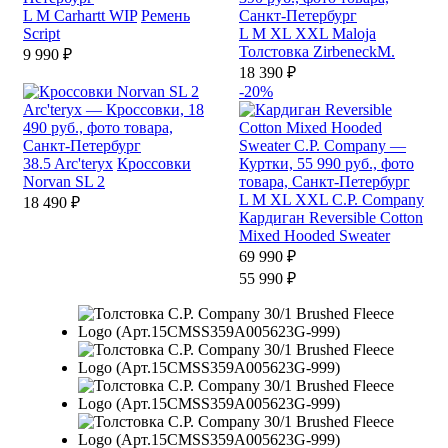
L
M
Carhartt WIP
Ремень
Script
L
M
XL
XXL
Maloja
Толстовка ZirbeneckM.
9 990 ₽
18 390 ₽
-20%
38.5
Arc'teryx
Кроссовки
Norvan SL 2
L
M
XL
XXL
C.P. Company
18 490 ₽
Кардиган Reversible Cotton
Mixed Hooded Sweater
69 990 ₽
55 990 ₽