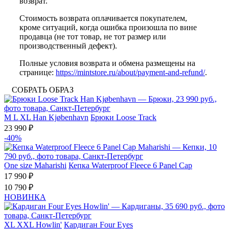
возврат.
Стоимость возврата оплачивается покупателем,
кроме ситуаций, когда ошибка произошла по вине
продавца (не тот товар, не тот размер или
производственный дефект).
Полные условия возврата и обмена размещены на
странице:
https://mintstore.ru/about/payment-and-refund/
.
СОБРАТЬ ОБРАЗ
M
L
XL
Han Kjøbenhavn
Брюки Loose Track
23 990 ₽
-40%
One size
Maharishi
Кепка Waterproof Fleece 6 Panel Cap
17 990 ₽
10 790 ₽
НОВИНКА
XL
XXL
Howlin'
Кардиган Four Eyes