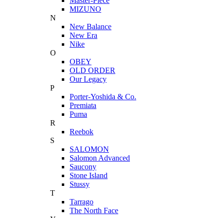
Master-Piece
MIZUNO
N
New Balance
New Era
Nike
O
OBEY
OLD ORDER
Our Legacy
P
Porter-Yoshida & Co.
Premiata
Puma
R
Reebok
S
SALOMON
Salomon Advanced
Saucony
Stone Island
Stussy
T
Tarrago
The North Face