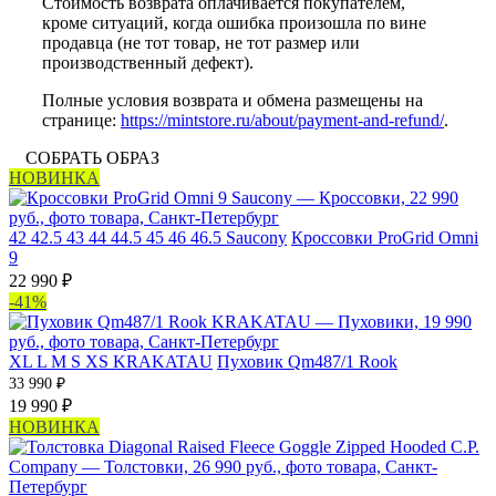
Стоимость возврата оплачивается покупателем,
кроме ситуаций, когда ошибка произошла по вине
продавца (не тот товар, не тот размер или
производственный дефект).
Полные условия возврата и обмена размещены на
странице:
https://mintstore.ru/about/payment-and-refund/
.
СОБРАТЬ ОБРАЗ
НОВИНКА
42
42.5
43
44
44.5
45
46
46.5
Saucony
Кроссовки ProGrid Omni
9
22 990 ₽
-41%
XL
L
M
S
XS
KRAKATAU
Пуховик Qm487/1 Rook
33 990 ₽
19 990 ₽
НОВИНКА