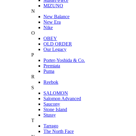
Master-Piece
MIZUNO
N
New Balance
New Era
Nike
O
OBEY
OLD ORDER
Our Legacy
P
Porter-Yoshida & Co.
Premiata
Puma
R
Reebok
S
SALOMON
Salomon Advanced
Saucony
Stone Island
Stussy
T
Tarrago
The North Face