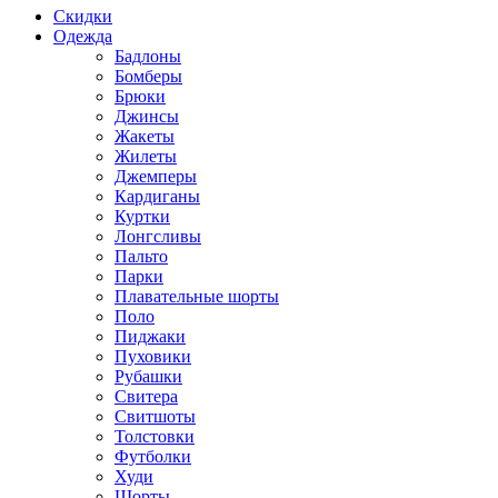
Скидки
Одежда
Бадлоны
Бомберы
Брюки
Джинсы
Жакеты
Жилеты
Джемперы
Кардиганы
Куртки
Лонгсливы
Пальто
Парки
Плавательные шорты
Поло
Пиджаки
Пуховики
Рубашки
Свитера
Свитшоты
Толстовки
Футболки
Худи
Шорты