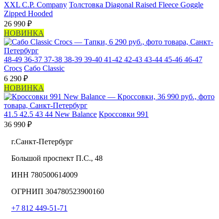
XXL
C.P. Company
Толстовка Diagonal Raised Fleece Goggle
Zipped Hooded
26 990 ₽
НОВИНКА
48-49
36-37
37-38
38-39
39-40
41-42
42-43
43-44
45-46
46-47
Crocs
Сабо Classic
6 290 ₽
НОВИНКА
41.5
42.5
43
44
New Balance
Кроссовки 991
36 990 ₽
г.Санкт-Петербург
Большой проспект П.С., 48
ИНН 780500614009
ОГРНИП 304780523900160
+7 812 449-51-71