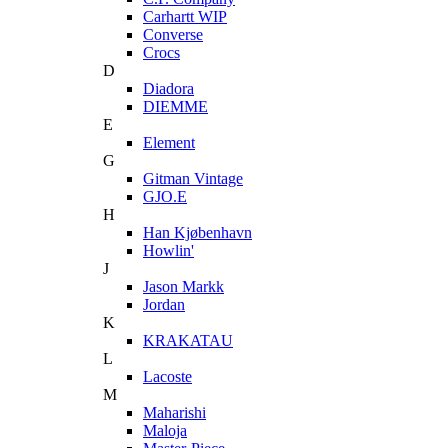
Carhartt WIP
Converse
Crocs
D
Diadora
DIEMME
E
Element
G
Gitman Vintage
GJO.E
H
Han Kjøbenhavn
Howlin'
J
Jason Markk
Jordan
K
KRAKATAU
L
Lacoste
M
Maharishi
Maloja