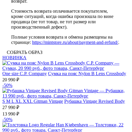
возврат.
Стоимость возврата оплачивается покупателем,
кроме ситуаций, когда ошибка произошла по вине
продавца (не тот товар, не тот размер или
производственный дефект).
Полные условия возврата и обмена размещены на
странице:
https://mintstore.ru/about/payment-and-refund/
.
СОБРАТЬ ОБРАЗ
НОВИНКА
One size
C.P. Company
Сумка на пояс Nylon B Lens Crossbody
20 990 ₽
-50%
S
M
L
XL
XXL
Gitman Vintage
Рубашка Vintage Revised Body
27 990 ₽
13 990 ₽
-50%