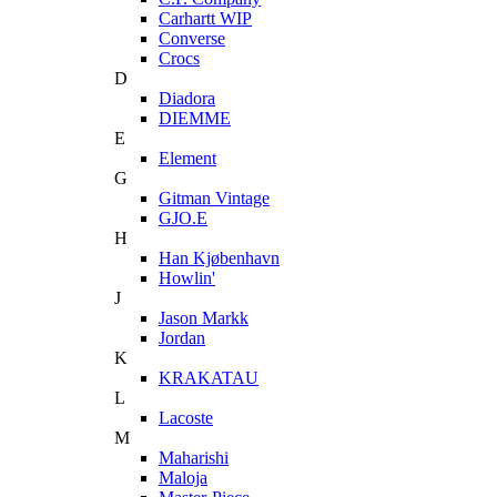
Carhartt WIP
Converse
Crocs
D
Diadora
DIEMME
E
Element
G
Gitman Vintage
GJO.E
H
Han Kjøbenhavn
Howlin'
J
Jason Markk
Jordan
K
KRAKATAU
L
Lacoste
M
Maharishi
Maloja