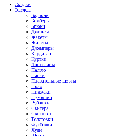
Скидки
Одежда
Бадлоны
Бомберы
Брюки
Джинсы
Жакеты
Жилеты
Джемперы
Кардиганы
Куртки
Лонгсливы
Пальто
Парки
Плавательные шорты
Поло
Пиджаки
Пуховики
Рубашки
Свитера
Свитшоты
Толстовки
Футболки
Худи
Шорты