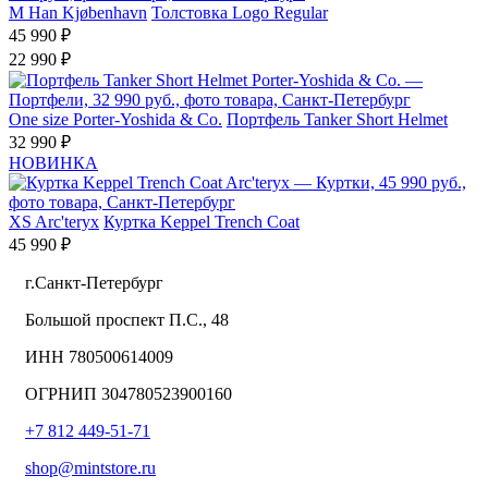
M
Han Kjøbenhavn
Толстовка Logo Regular
45 990 ₽
22 990 ₽
One size
Porter-Yoshida & Co.
Портфель Tanker Short Helmet
32 990 ₽
НОВИНКА
XS
Arc'teryx
Куртка Keppel Trench Coat
45 990 ₽
г.Санкт-Петербург
Большой проспект П.С., 48
ИНН 780500614009
ОГРНИП 304780523900160
+7 812 449-51-71
shop@mintstore.ru