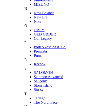
Master-Piece
MIZUNO
N
New Balance
New Era
Nike
O
OBEY
OLD ORDER
Our Legacy
P
Porter-Yoshida & Co.
Premiata
Puma
R
Reebok
S
SALOMON
Salomon Advanced
Saucony
Stone Island
Stussy
T
Tarrago
The North Face