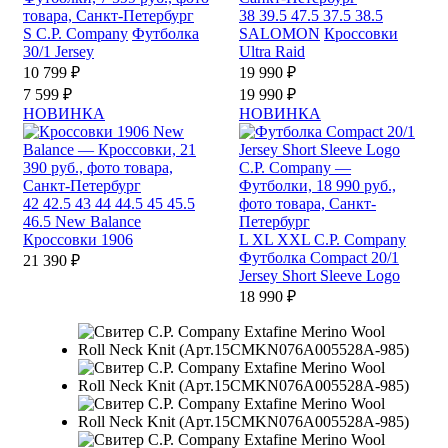
38
39.5
47.5
37.5
38.5
S
C.P. Company
Футболка
SALOMON
Кроссовки
30/1 Jersey
Ultra Raid
10 799 ₽
19 990 ₽
7 599 ₽
19 990 ₽
НОВИНКА
НОВИНКА
42
42.5
43
44
44.5
45
45.5
46.5
New Balance
Кроссовки 1906
L
XL
XXL
C.P. Company
Футболка Compact 20/1
21 390 ₽
Jersey Short Sleeve Logo
18 990 ₽