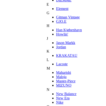
DIEMME
E
Element
G
Gitman Vintage
GJO.E
H
Han Kjøbenhavn
Howlin'
J
Jason Markk
Jordan
K
KRAKATAU
L
Lacoste
M
Maharishi
Maloja
Master-Piece
MIZUNO
N
New Balance
New Era
Nike