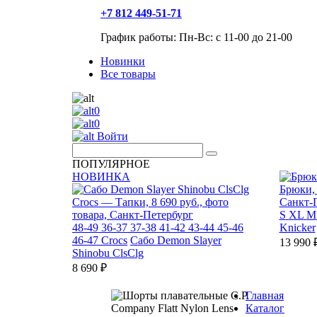
+7 812 449-51-71
График работы: Пн-Вс: с 11-00 до 21-00
Новинки
Все товары
0
0
Войти
ПОПУЛЯРНОЕ
НОВИНКА
S
XL
M
48-49
36-37
37-38
41-42
43-44
45-46
Knicker
46-47
Crocs
Сабо Demon Slayer
13 990 
Shinobu ClsClg
8 690 ₽
Главная
Каталог