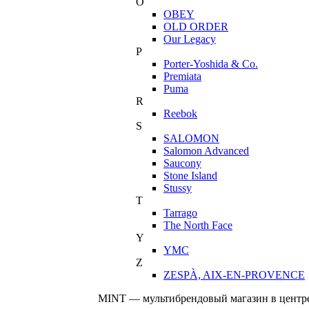
O
OBEY
OLD ORDER
Our Legacy
P
Porter-Yoshida & Co.
Premiata
Puma
R
Reebok
S
SALOMON
Salomon Advanced
Saucony
Stone Island
Stussy
T
Tarrago
The North Face
Y
YMC
Z
ZESPÀ, AIX-EN-PROVENCE
MINT — мультибрендовый магазин в центре