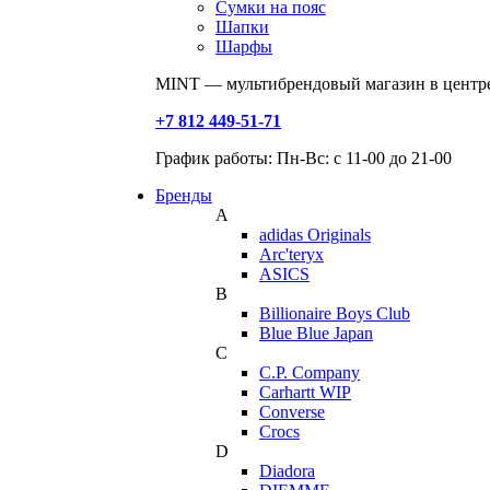
Сумки на пояс
Шапки
Шарфы
MINT — мультибрендовый магазин в центре
+7 812 449-51-71
График работы: Пн-Вс: с 11-00 до 21-00
Бренды
A
adidas Originals
Arc'teryx
ASICS
B
Billionaire Boys Club
Blue Blue Japan
C
C.P. Company
Carhartt WIP
Converse
Crocs
D
Diadora