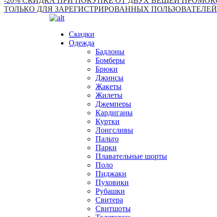
-20% СКИДКА ПРИ ПОКУПКЕ ОТ ДВУХ ВЕЩЕЙ ПРОМОКО
ТОЛЬКО ДЛЯ ЗАРЕГИСТРИРОВАННЫХ ПОЛЬЗОВАТЕЛЕЙ
Скидки
Одежда
Бадлоны
Бомберы
Брюки
Джинсы
Жакеты
Жилеты
Джемперы
Кардиганы
Куртки
Лонгсливы
Пальто
Парки
Плавательные шорты
Поло
Пиджаки
Пуховики
Рубашки
Свитера
Свитшоты