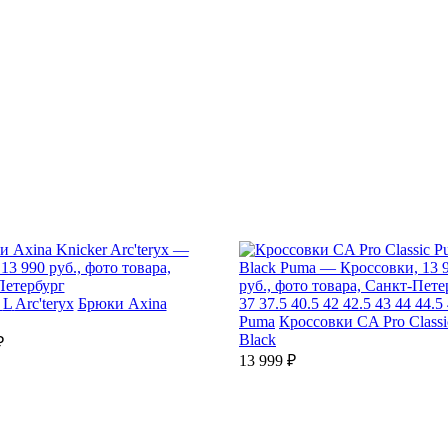
L
Arc'teryx
Брюки Axina
37
37.5
40.5
42
42.5
43
44
44.5
Puma
Кроссовки CA Pro Class
Black
₽
13 999 ₽