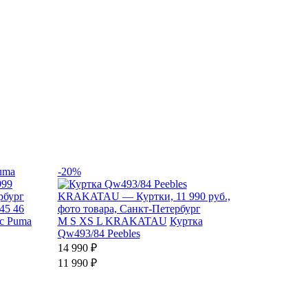
-20%
45
46
ic Puma
M
S
XS
L
KRAKATAU
Куртка
Qw493/84 Peebles
14 990 ₽
11 990 ₽