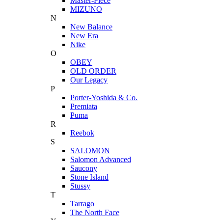
Master-Piece
MIZUNO
N
New Balance
New Era
Nike
O
OBEY
OLD ORDER
Our Legacy
P
Porter-Yoshida & Co.
Premiata
Puma
R
Reebok
S
SALOMON
Salomon Advanced
Saucony
Stone Island
Stussy
T
Tarrago
The North Face