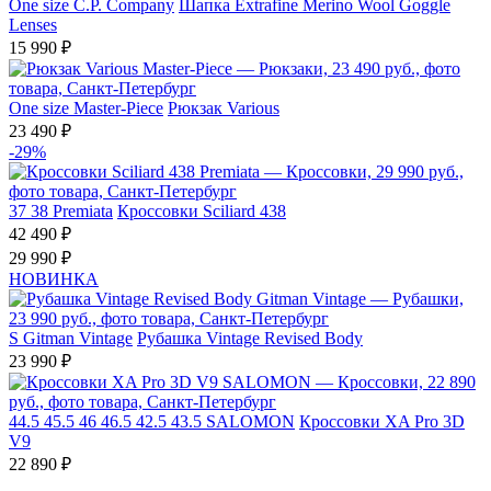
One size
C.P. Company
Шапка Extrafine Merino Wool Goggle
Lenses
15 990 ₽
One size
Master-Piece
Рюкзак Various
23 490 ₽
-29%
37
38
Premiata
Кроссовки Sciliard 438
42 490 ₽
29 990 ₽
НОВИНКА
S
Gitman Vintage
Рубашка Vintage Revised Body
23 990 ₽
44.5
45.5
46
46.5
42.5
43.5
SALOMON
Кроссовки XA Pro 3D
V9
22 890 ₽