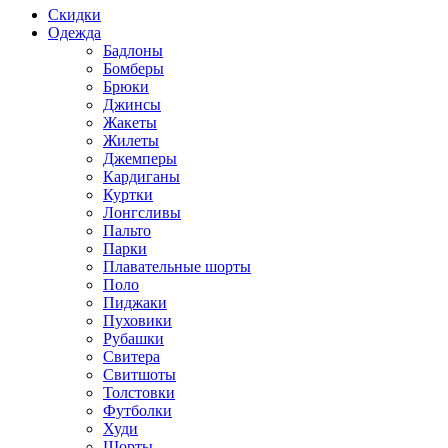
Скидки
Одежда
Бадлоны
Бомберы
Брюки
Джинсы
Жакеты
Жилеты
Джемперы
Кардиганы
Куртки
Лонгсливы
Пальто
Парки
Плавательные шорты
Поло
Пиджаки
Пуховики
Рубашки
Свитера
Свитшоты
Толстовки
Футболки
Худи
Шорты