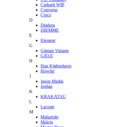
Carhartt WIP
Converse
Crocs
D
Diadora
DIEMME
E
Element
G
Gitman Vintage
GJO.E
H
Han Kjøbenhavn
Howlin'
J
Jason Markk
Jordan
K
KRAKATAU
L
Lacoste
M
Maharishi
Maloja