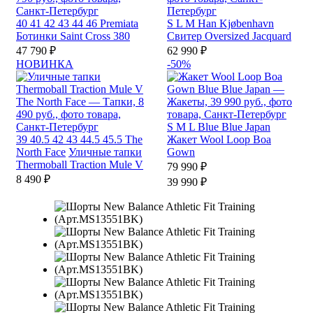
40
41
42
43
44
46
Premiata
S
L
M
Han Kjøbenhavn
Ботинки Saint Cross 380
Свитер Oversized Jacquard
47 790 ₽
62 990 ₽
НОВИНКА
-50%
S
M
L
Blue Blue Japan
39
40.5
42
43
44.5
45.5
The
Жакет Wool Loop Boa
North Face
Уличные тапки
Gown
Thermoball Traction Mule V
79 990 ₽
8 490 ₽
39 990 ₽