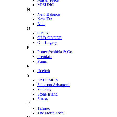
Master-Piece
MIZUNO
N
New Balance
New Era
Nike
O
OBEY
OLD ORDER
Our Legacy
P
Porter-Yoshida & Co.
Premiata
Puma
R
Reebok
S
SALOMON
Salomon Advanced
Saucony
Stone Island
Stussy
T
Tarrago
The North Face