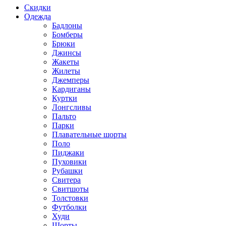
Скидки
Одежда
Бадлоны
Бомберы
Брюки
Джинсы
Жакеты
Жилеты
Джемперы
Кардиганы
Куртки
Лонгсливы
Пальто
Парки
Плавательные шорты
Поло
Пиджаки
Пуховики
Рубашки
Свитера
Свитшоты
Толстовки
Футболки
Худи
Шорты