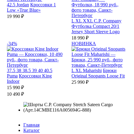
42.5
Jordan
Кроссовки 1
Low «True Blue»
19 990 ₽
L
XL
XXL
C.P. Company
Футболка Compact 20/1
Jersey Short Sleeve Logo
18 990 ₽
-34%
НОВИНКА
37.5
38
38.5
39
40
40.5
L
XL
Maharishi
Брюки
Puma
Кроссовки King
Original Snopants Loose Fit
Indoor
25 990 ₽
15 990 ₽
10 490 ₽
Главная
Каталог