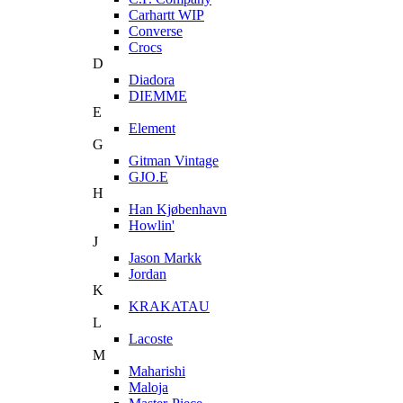
Carhartt WIP
Converse
Crocs
D
Diadora
DIEMME
E
Element
G
Gitman Vintage
GJO.E
H
Han Kjøbenhavn
Howlin'
J
Jason Markk
Jordan
K
KRAKATAU
L
Lacoste
M
Maharishi
Maloja