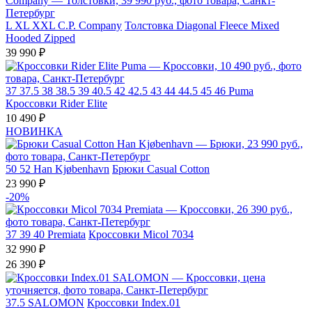
L
XL
XXL
C.P. Company
Толстовка Diagonal Fleece Mixed
Hooded Zipped
39 990 ₽
37
37.5
38
38.5
39
40.5
42
42.5
43
44
44.5
45
46
Puma
Кроссовки Rider Elite
10 490 ₽
НОВИНКА
50
52
Han Kjøbenhavn
Брюки Casual Cotton
23 990 ₽
-20%
37
39
40
Premiata
Кроссовки Micol 7034
32 990 ₽
26 390 ₽
37.5
SALOMON
Кроссовки Index.01