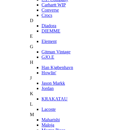
Carhartt WIP
Converse
Crocs
D
Diadora
DIEMME
E
Element
G
Gitman Vintage
GJO.E
H
Han Kjøbenhavn
Howlin'
J
Jason Markk
Jordan
K
KRAKATAU
L
Lacoste
M
Maharishi
Maloja