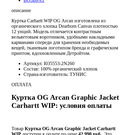
ВОЗВРАТ
описание
Куртка Carhartt WIP OG Arcan изготовлена из
органического хлопка Dearborn Canvas плотностью
12 унций. Модель отличается контрастным
вельветовым воротником, удобными накладными
карманами спереди для хранения необходимых
вещей, тканевым логотипом бренда и графическим
принтом, вдохновленным Детройтом.
Артикул: I035553-2N260
Состав: 100% органический хлопок
Страна-изготовитель: ТУНИС
ОПЛАТА
Куртка OG Arcan Graphic Jacket
Carhartt WIP: условия оплаты
Товар
Куртка OG Arcan Graphic Jacket Carhartt
WIP
доступен к оплате по цене
42 990 руб.
. Это