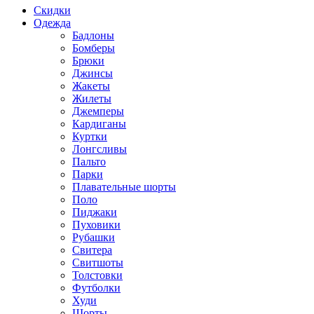
Скидки
Одежда
Бадлоны
Бомберы
Брюки
Джинсы
Жакеты
Жилеты
Джемперы
Кардиганы
Куртки
Лонгсливы
Пальто
Парки
Плавательные шорты
Поло
Пиджаки
Пуховики
Рубашки
Свитера
Свитшоты
Толстовки
Футболки
Худи
Шорты