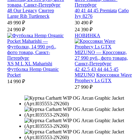
48
Our Legacy
Свитер
40
41
44
45
Premiata
Сабо
Large Rib Turtleneck
Ivy 8276
49 990 ₽
30 490 ₽
24 990 ₽
24 390 ₽
НОВИНКА
XS
M
L
XL
Maharishi
Футболка Hemp Organic
42
42.5
43
44
44.5
45
Pocket
MIZUNO
Кроссовки Wave
Prophecy Ls GTX
14 990 ₽
27 990 ₽