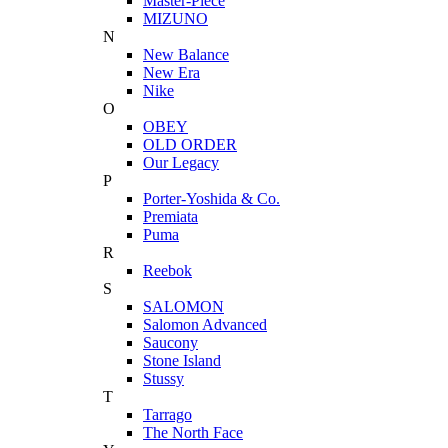
Master-Piece
MIZUNO
N
New Balance
New Era
Nike
O
OBEY
OLD ORDER
Our Legacy
P
Porter-Yoshida & Co.
Premiata
Puma
R
Reebok
S
SALOMON
Salomon Advanced
Saucony
Stone Island
Stussy
T
Tarrago
The North Face