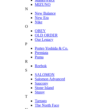
Master-Piece
MIZUNO
N
New Balance
New Era
Nike
O
OBEY
OLD ORDER
Our Legacy
P
Porter-Yoshida & Co.
Premiata
Puma
R
Reebok
S
SALOMON
Salomon Advanced
Saucony
Stone Island
Stussy
T
Tarrago
The North Face