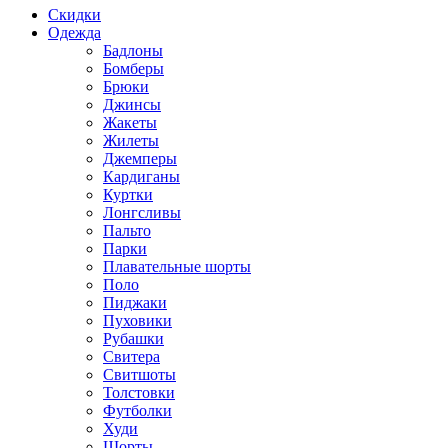
Скидки
Одежда
Бадлоны
Бомберы
Брюки
Джинсы
Жакеты
Жилеты
Джемперы
Кардиганы
Куртки
Лонгсливы
Пальто
Парки
Плавательные шорты
Поло
Пиджаки
Пуховики
Рубашки
Свитера
Свитшоты
Толстовки
Футболки
Худи
Шорты