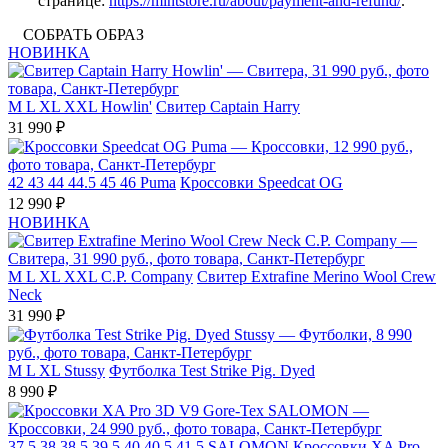
странице:
https://mintstore.ru/about/payment-and-refund/
.
СОБРАТЬ ОБРАЗ
НОВИНКА
M
L
XL
XXL
Howlin'
Свитер Captain Harry
31 990 ₽
42
43
44
44.5
45
46
Puma
Кроссовки Speedcat OG
12 990 ₽
НОВИНКА
M
L
XL
XXL
C.P. Company
Свитер Extrafine Merino Wool Crew
Neck
31 990 ₽
M
L
XL
Stussy
Футболка Test Strike Pig. Dyed
8 990 ₽
37.5
38
38.5
39.5
40
40.5
41.5
SALOMON
Кроссовки XA Pro