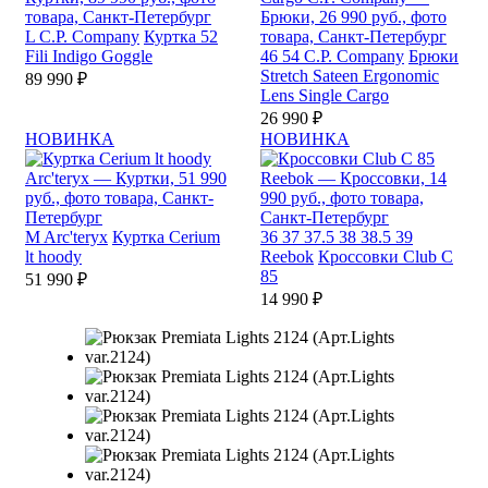
L
C.P. Company
Куртка 52
Fili Indigo Goggle
46
54
C.P. Company
Брюки
Stretch Sateen Ergonomic
89 990 ₽
Lens Single Cargo
26 990 ₽
НОВИНКА
НОВИНКА
M
Arc'teryx
Куртка Cerium
36
37
37.5
38
38.5
39
lt hoody
Reebok
Кроссовки Club C
85
51 990 ₽
14 990 ₽