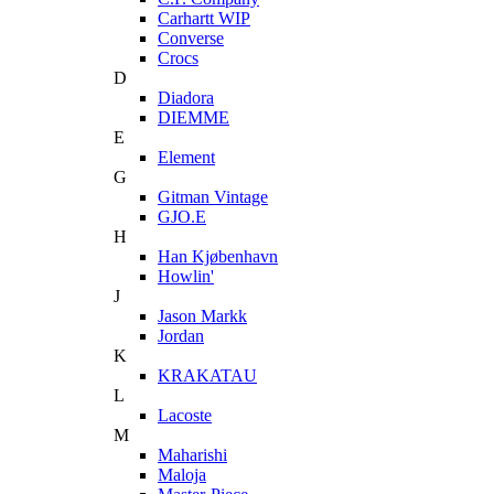
Carhartt WIP
Converse
Crocs
D
Diadora
DIEMME
E
Element
G
Gitman Vintage
GJO.E
H
Han Kjøbenhavn
Howlin'
J
Jason Markk
Jordan
K
KRAKATAU
L
Lacoste
M
Maharishi
Maloja