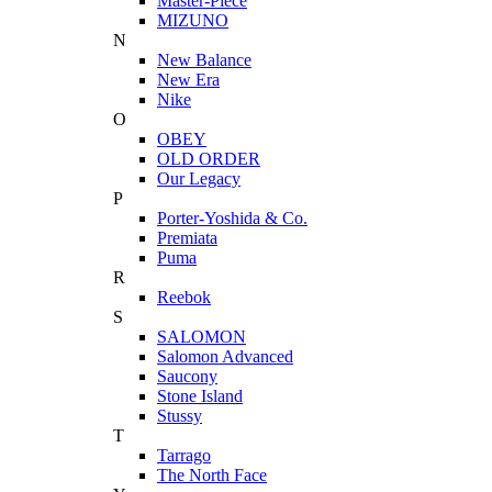
Master-Piece
MIZUNO
N
New Balance
New Era
Nike
O
OBEY
OLD ORDER
Our Legacy
P
Porter-Yoshida & Co.
Premiata
Puma
R
Reebok
S
SALOMON
Salomon Advanced
Saucony
Stone Island
Stussy
T
Tarrago
The North Face