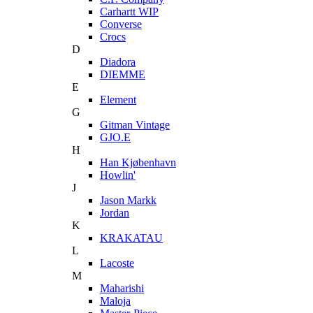
Carhartt WIP
Converse
Crocs
D
Diadora
DIEMME
E
Element
G
Gitman Vintage
GJO.E
H
Han Kjøbenhavn
Howlin'
J
Jason Markk
Jordan
K
KRAKATAU
L
Lacoste
M
Maharishi
Maloja