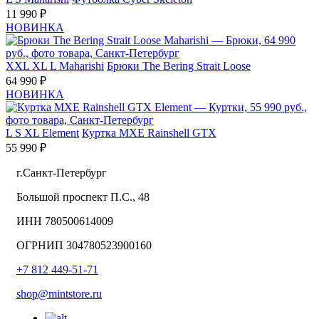
11 990 ₽
НОВИНКА
XXL
XL
L
Maharishi
Брюки The Bering Strait Loose
64 990 ₽
НОВИНКА
L
S
XL
Element
Куртка MXE Rainshell GTX
55 990 ₽
г.Санкт-Петербург
Большой проспект П.С., 48
ИНН 780500614009
ОГРНИП 304780523900160
+7 812 449-51-71
shop@mintstore.ru