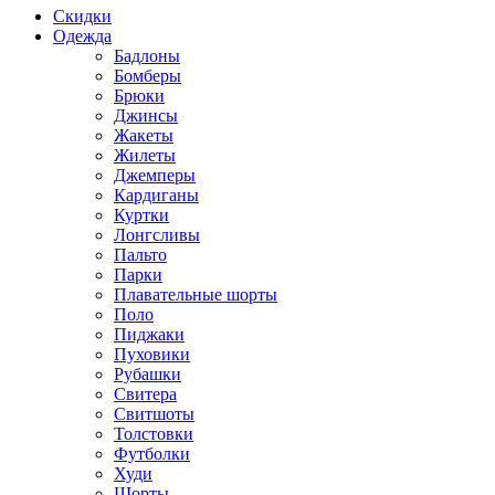
Скидки
Одежда
Бадлоны
Бомберы
Брюки
Джинсы
Жакеты
Жилеты
Джемперы
Кардиганы
Куртки
Лонгсливы
Пальто
Парки
Плавательные шорты
Поло
Пиджаки
Пуховики
Рубашки
Свитера
Свитшоты
Толстовки
Футболки
Худи
Шорты