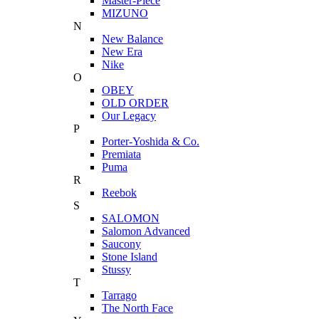
Master-Piece
MIZUNO
N
New Balance
New Era
Nike
O
OBEY
OLD ORDER
Our Legacy
P
Porter-Yoshida & Co.
Premiata
Puma
R
Reebok
S
SALOMON
Salomon Advanced
Saucony
Stone Island
Stussy
T
Tarrago
The North Face