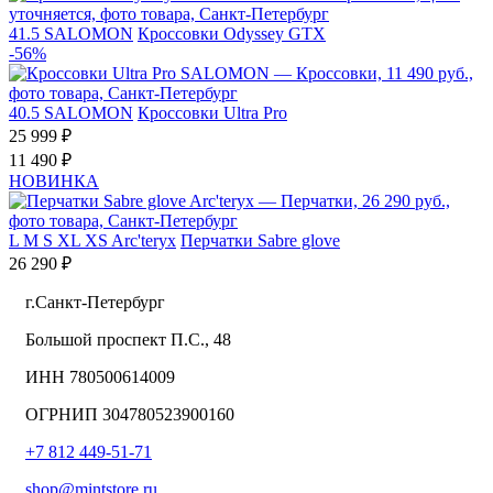
41.5
SALOMON
Кроссовки Odyssey GTX
-56%
40.5
SALOMON
Кроссовки Ultra Pro
25 999 ₽
11 490 ₽
НОВИНКА
L
M
S
XL
XS
Arc'teryx
Перчатки Sabre glove
26 290 ₽
г.Санкт-Петербург
Большой проспект П.С., 48
ИНН 780500614009
ОГРНИП 304780523900160
+7 812 449-51-71
shop@mintstore.ru