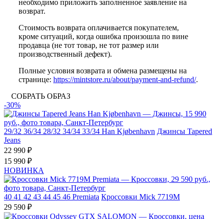
необходимо приложить заполненное заявление на
возврат.
Стоимость возврата оплачивается покупателем,
кроме ситуаций, когда ошибка произошла по вине
продавца (не тот товар, не тот размер или
производственный дефект).
Полные условия возврата и обмена размещены на
странице:
https://mintstore.ru/about/payment-and-refund/
.
СОБРАТЬ ОБРАЗ
-30%
29/32
36/34
28/32
34/34
33/34
Han Kjøbenhavn
Джинсы Tapered
Jeans
22 990 ₽
15 990 ₽
НОВИНКА
40
41
42
43
44
45
46
Premiata
Кроссовки Mick 7719M
29 590 ₽