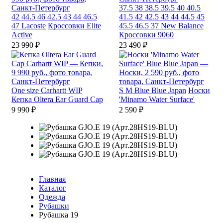
37.5
38
38.5
39.5
40
40.5
42
44.5
46
42.5
43
44
46.5
41.5
42
42.5
43
44
44.5
45
47
Lacoste
Кроссовки Elite
45.5
46.5
37
New Balance
Active
Кроссовки 9060
23 990 ₽
23 490 ₽
One size
Carhartt WIP
S
M
Blue Blue Japan
Носки
Кепка Oltera Ear Guard Cap
'Minamo Water Surface'
9 990 ₽
2 590 ₽
Главная
Каталог
Одежда
Рубашки
Рубашка 19