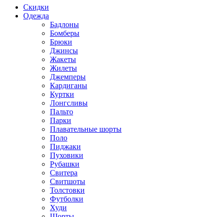
Скидки
Одежда
Бадлоны
Бомберы
Брюки
Джинсы
Жакеты
Жилеты
Джемперы
Кардиганы
Куртки
Лонгсливы
Пальто
Парки
Плавательные шорты
Поло
Пиджаки
Пуховики
Рубашки
Свитера
Свитшоты
Толстовки
Футболки
Худи
Шорты