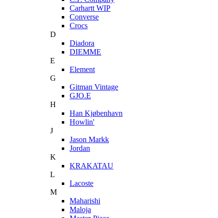
Carhartt WIP
Converse
Crocs
D
Diadora
DIEMME
E
Element
G
Gitman Vintage
GJO.E
H
Han Kjøbenhavn
Howlin'
J
Jason Markk
Jordan
K
KRAKATAU
L
Lacoste
M
Maharishi
Maloja