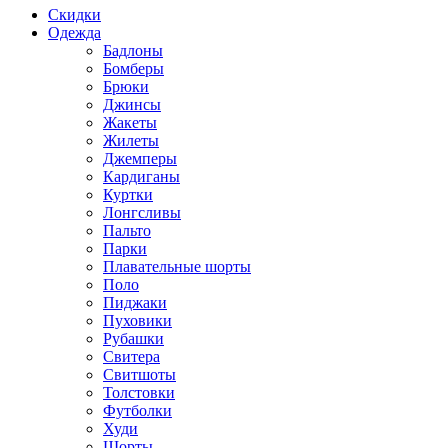
Скидки
Одежда
Бадлоны
Бомберы
Брюки
Джинсы
Жакеты
Жилеты
Джемперы
Кардиганы
Куртки
Лонгсливы
Пальто
Парки
Плавательные шорты
Поло
Пиджаки
Пуховики
Рубашки
Свитера
Свитшоты
Толстовки
Футболки
Худи
Шорты