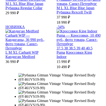
M
L
XL
Blue Blue Japan
Рубашка Regular Collar
M
L
XL
Blue Blue Japan
Рубашка Rexcell Twill
29 990 ₽
37 990 ₽
18 990 ₽
НОВИНКА
-34%
37.5
38
38.5
39
40
40.5
L
M
XL
Carhartt WIP
Puma
Кроссовки King
Кардиган Medford
Indoor
36 990 ₽
15 990 ₽
10 490 ₽