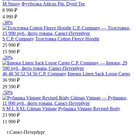
M
Stussy
Футболка Atticus Pig. Dyed Tee
8 990 ₽
4 990 ₽
-38%
S
C.P. Company
Толстовка Cotton Fleece Hoodie
25 990 ₽
15 990 ₽
-20%
46
48
50
52
54
56
C.P. Company
Брюки Linen Sack Loose Cargo
36 990 ₽
29 590 ₽
-50%
S
M
L
XXL
Gitman Vintage
Рубашка Vintage Revised Body
23 990 ₽
11 990 ₽
г.Санкт-Петербург