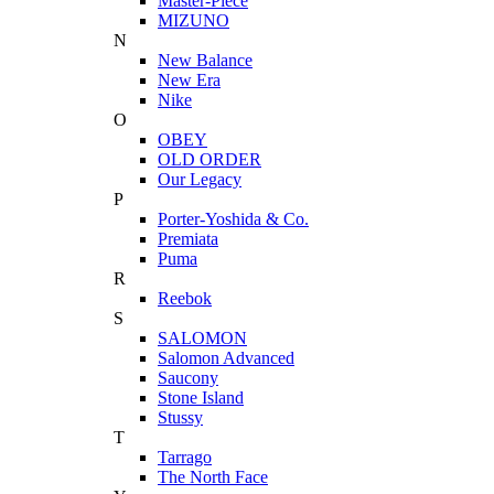
Master-Piece
MIZUNO
N
New Balance
New Era
Nike
O
OBEY
OLD ORDER
Our Legacy
P
Porter-Yoshida & Co.
Premiata
Puma
R
Reebok
S
SALOMON
Salomon Advanced
Saucony
Stone Island
Stussy
T
Tarrago
The North Face