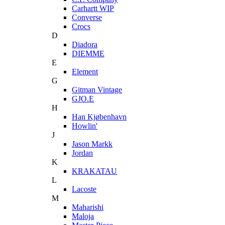
Carhartt WIP
Converse
Crocs
D
Diadora
DIEMME
E
Element
G
Gitman Vintage
GJO.E
H
Han Kjøbenhavn
Howlin'
J
Jason Markk
Jordan
K
KRAKATAU
L
Lacoste
M
Maharishi
Maloja