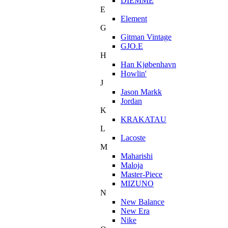
DIEMME
E
Element
G
Gitman Vintage
GJO.E
H
Han Kjøbenhavn
Howlin'
J
Jason Markk
Jordan
K
KRAKATAU
L
Lacoste
M
Maharishi
Maloja
Master-Piece
MIZUNO
N
New Balance
New Era
Nike