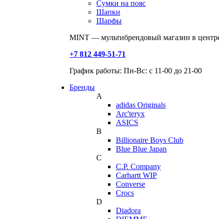
Сумки на пояс
Шапки
Шарфы
MINT — мультибрендовый магазин в центре
+7 812 449-51-71
График работы: Пн-Вс: с 11-00 до 21-00
Бренды
A
adidas Originals
Arc'teryx
ASICS
B
Billionaire Boys Club
Blue Blue Japan
C
C.P. Company
Carhartt WIP
Converse
Crocs
D
Diadora