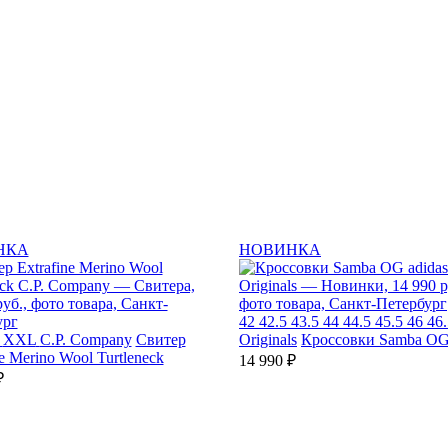
НКА
НОВИНКА
42
42.5
43.5
44
44.5
45.5
46
46.
XXL
C.P. Company
Свитер
Originals
Кроссовки Samba O
ne Merino Wool Turtleneck
14 990 ₽
₽