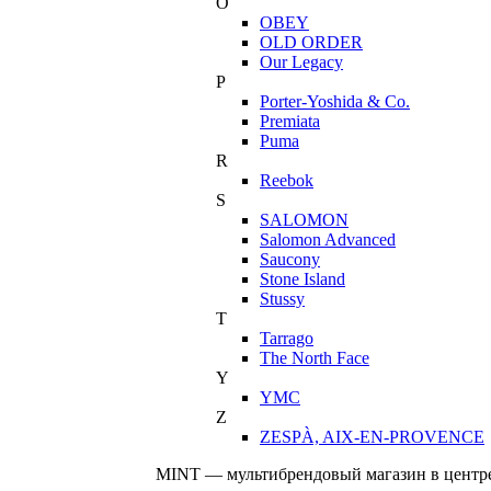
O
OBEY
OLD ORDER
Our Legacy
P
Porter-Yoshida & Co.
Premiata
Puma
R
Reebok
S
SALOMON
Salomon Advanced
Saucony
Stone Island
Stussy
T
Tarrago
The North Face
Y
YMC
Z
ZESPÀ, AIX-EN-PROVENCE
MINT — мультибрендовый магазин в центре