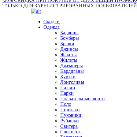
-20% СКИДКА ПРИ ПОКУПКЕ ОТ ДВУХ ВЕЩЕЙ ПРОМОКО
ТОЛЬКО ДЛЯ ЗАРЕГИСТРИРОВАННЫХ ПОЛЬЗОВАТЕЛЕЙ
Скидки
Одежда
Бадлоны
Бомберы
Брюки
Джинсы
Жакеты
Жилеты
Джемперы
Кардиганы
Куртки
Лонгсливы
Пальто
Парки
Плавательные шорты
Поло
Пиджаки
Пуховики
Рубашки
Свитера
Свитшоты