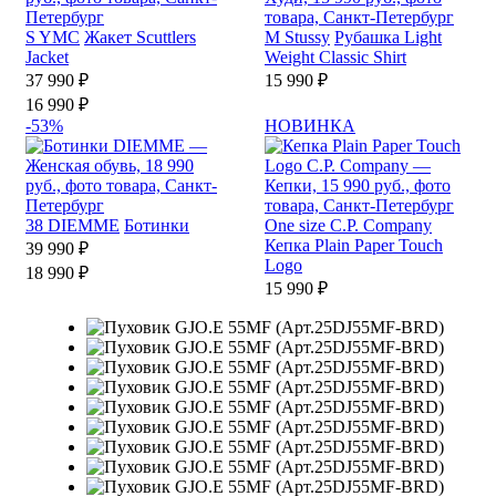
S
YMC
Жакет Scuttlers
M
Stussy
Рубашка Light
Jacket
Weight Classic Shirt
37 990 ₽
15 990 ₽
16 990 ₽
-53%
НОВИНКА
38
DIEMME
Ботинки
One size
C.P. Company
Кепка Plain Paper Touch
39 990 ₽
Logo
18 990 ₽
15 990 ₽