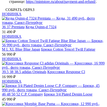
странице:
https://mintstore.ru/about/payment-and-refund/
.
СОБРАТЬ ОБРАЗ
НОВИНКА
36
37
Premiata
Кеды Quinn-d 7324
31 490 ₽
НОВИНКА
M
L
XL
Blue Blue Japan
Брюки Cotton Tencel Twill Fatigue
56 990 ₽
НОВИНКА
39.5
38
38.5
adidas Originals
Кроссовки Response Cl
16 999 ₽
НОВИНКА
46
48
50
52
C.P. Company
Брюки 3/4 Plated Denim Loose
45 990 ₽