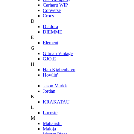
Carhartt WIP
Converse
Crocs
D
Diadora
DIEMME
E
Element
G
Gitman Vintage
GJO.E
H
Han Kjøbenhavn
Howlin'
J
Jason Markk
Jordan
K
KRAKATAU
L
Lacoste
M
Maharishi
Maloja