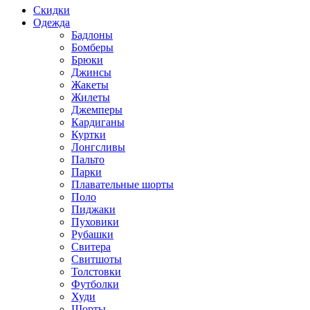
Скидки
Одежда
Бадлоны
Бомберы
Брюки
Джинсы
Жакеты
Жилеты
Джемперы
Кардиганы
Куртки
Лонгсливы
Пальто
Парки
Плавательные шорты
Поло
Пиджаки
Пуховики
Рубашки
Свитера
Свитшоты
Толстовки
Футболки
Худи
Шорты