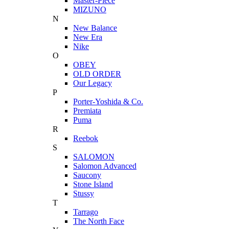
Master-Piece
MIZUNO
N
New Balance
New Era
Nike
O
OBEY
OLD ORDER
Our Legacy
P
Porter-Yoshida & Co.
Premiata
Puma
R
Reebok
S
SALOMON
Salomon Advanced
Saucony
Stone Island
Stussy
T
Tarrago
The North Face