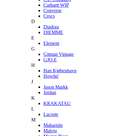
Carhartt WIP
Converse
Crocs
D
Diadora
DIEMME
E
Element
G
Gitman Vintage
GJO.E
H
Han Kjøbenhavn
Howlin'
J
Jason Markk
Jordan
K
KRAKATAU
L
Lacoste
M
Maharishi
Maloja