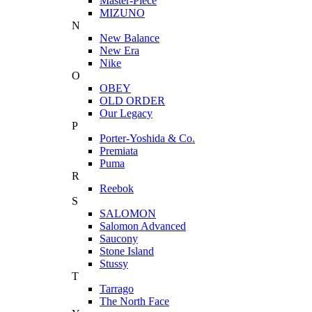
Master-Piece
MIZUNO
N
New Balance
New Era
Nike
O
OBEY
OLD ORDER
Our Legacy
P
Porter-Yoshida & Co.
Premiata
Puma
R
Reebok
S
SALOMON
Salomon Advanced
Saucony
Stone Island
Stussy
T
Tarrago
The North Face