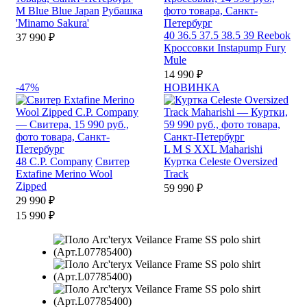
M
Blue Blue Japan
Рубашка
'Minamo Sakura'
40
36.5
37.5
38.5
39
Reebok
37 990 ₽
Кроссовки Instapump Fury
Mule
14 990 ₽
-47%
НОВИНКА
L
M
S
XXL
Maharishi
48
C.P. Company
Свитер
Куртка Celeste Oversized
Extafine Merino Wool
Track
Zipped
59 990 ₽
29 990 ₽
15 990 ₽