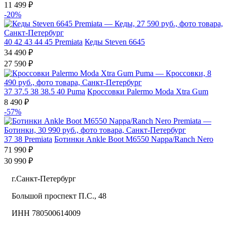
11 499 ₽
-20%
40
42
43
44
45
Premiata
Кеды Steven 6645
34 490 ₽
27 590 ₽
37
37.5
38
38.5
40
Puma
Кроссовки Palermo Moda Xtra Gum
8 490 ₽
-57%
37
38
Premiata
Ботинки Ankle Boot M6550 Nappa/Ranch Nero
71 990 ₽
30 990 ₽
г.Санкт-Петербург
Большой проспект П.С., 48
ИНН 780500614009