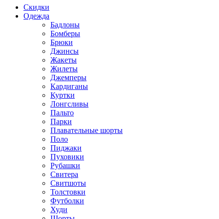
Скидки
Одежда
Бадлоны
Бомберы
Брюки
Джинсы
Жакеты
Жилеты
Джемперы
Кардиганы
Куртки
Лонгсливы
Пальто
Парки
Плавательные шорты
Поло
Пиджаки
Пуховики
Рубашки
Свитера
Свитшоты
Толстовки
Футболки
Худи
Шорты