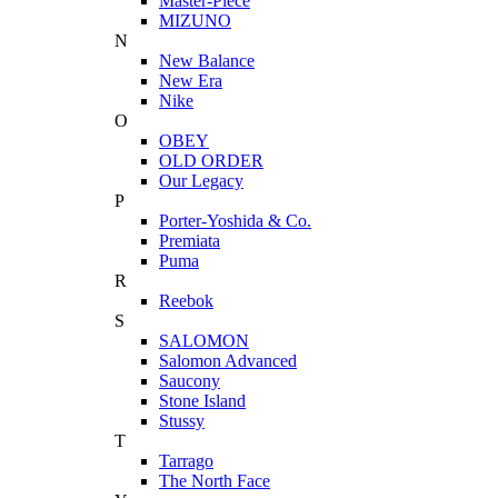
Master-Piece
MIZUNO
N
New Balance
New Era
Nike
O
OBEY
OLD ORDER
Our Legacy
P
Porter-Yoshida & Co.
Premiata
Puma
R
Reebok
S
SALOMON
Salomon Advanced
Saucony
Stone Island
Stussy
T
Tarrago
The North Face