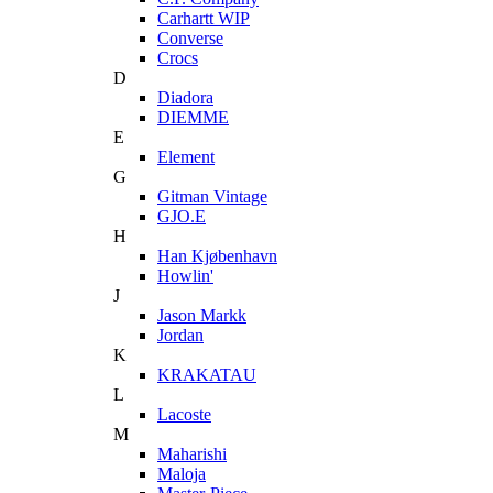
Carhartt WIP
Converse
Crocs
D
Diadora
DIEMME
E
Element
G
Gitman Vintage
GJO.E
H
Han Kjøbenhavn
Howlin'
J
Jason Markk
Jordan
K
KRAKATAU
L
Lacoste
M
Maharishi
Maloja