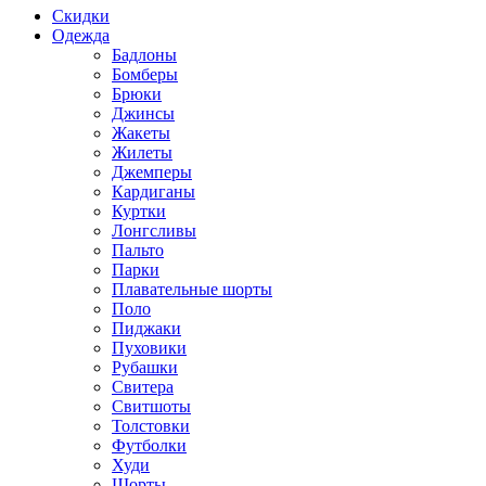
Скидки
Одежда
Бадлоны
Бомберы
Брюки
Джинсы
Жакеты
Жилеты
Джемперы
Кардиганы
Куртки
Лонгсливы
Пальто
Парки
Плавательные шорты
Поло
Пиджаки
Пуховики
Рубашки
Свитера
Свитшоты
Толстовки
Футболки
Худи
Шорты