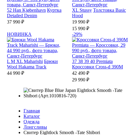
52
Han Kjøbenhavn
Куртка
XL
Stussy
Толстовка Basic
Detailed Denim
Hood
37 990 ₽
19 990 ₽
15 990 ₽
НОВИНКА
-29%
L
M
XL
Maharishi
Брюки
37
38
39
40
Premiata
Wool Hakama Track
Кроссовки Cross-d 390M
44 990 ₽
42 490 ₽
29 990 ₽
Главная
Каталог
Одежда
Лонгсливы
Свитер Eightlock Smooth -Tate Shibori