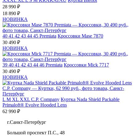
XXXL
XL
L
S
M
KRAKATAU
Куртка Bleriot
28 990 ₽
18 890 ₽
НОВИНКА
40
41
42
43
44
45
Premiata
Кроссовки Mase 7870
30 490 ₽
НОВИНКА
39
40
41
42
43
44
46
Premiata
Кроссовки Mick 7717
30 490 ₽
НОВИНКА
L
M
XL
XXL
C.P. Company
Куртка Nada Shield Packable
Primaloft® Evolve Hooded Lens
62 990 ₽
г.Санкт-Петербург
Большой проспект П.С., 48