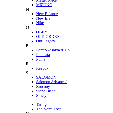
Master-Piece
MIZUNO
N
New Balance
New Era
Nike
O
OBEY
OLD ORDER
Our Legacy
P
Porter-Yoshida & Co.
Premiata
Puma
R
Reebok
S
SALOMON
Salomon Advanced
Saucony
Stone Island
Stussy
T
Tarrago
The North Face