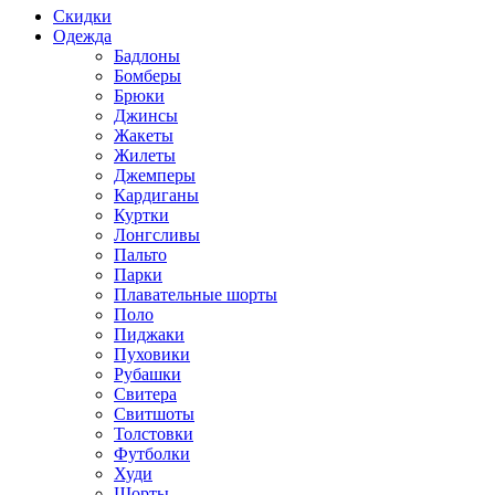
Скидки
Одежда
Бадлоны
Бомберы
Брюки
Джинсы
Жакеты
Жилеты
Джемперы
Кардиганы
Куртки
Лонгсливы
Пальто
Парки
Плавательные шорты
Поло
Пиджаки
Пуховики
Рубашки
Свитера
Свитшоты
Толстовки
Футболки
Худи
Шорты