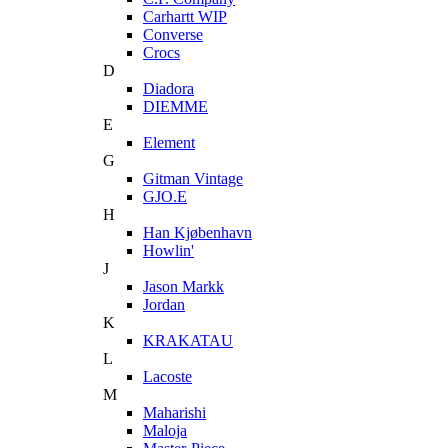
Carhartt WIP
Converse
Crocs
D
Diadora
DIEMME
E
Element
G
Gitman Vintage
GJO.E
H
Han Kjøbenhavn
Howlin'
J
Jason Markk
Jordan
K
KRAKATAU
L
Lacoste
M
Maharishi
Maloja