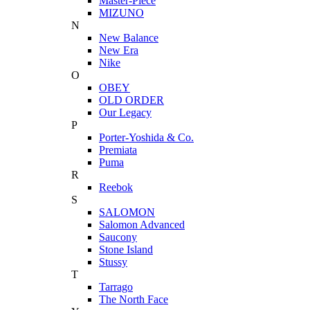
Master-Piece
MIZUNO
N
New Balance
New Era
Nike
O
OBEY
OLD ORDER
Our Legacy
P
Porter-Yoshida & Co.
Premiata
Puma
R
Reebok
S
SALOMON
Salomon Advanced
Saucony
Stone Island
Stussy
T
Tarrago
The North Face