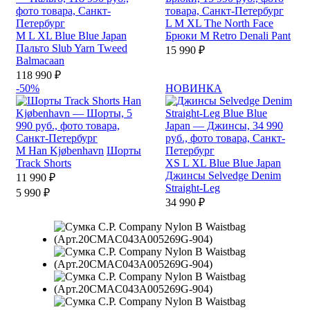
L
M
XL
The North Face
M
L
XL
Blue Blue Japan
Брюки M Retro Denali Pant
Пальто Slub Yarn Tweed
15 990 ₽
Balmacaan
118 990 ₽
-50%
НОВИНКА
M
Han Kjøbenhavn
Шорты
Track Shorts
XS
L
XL
Blue Blue Japan
Джинсы Selvedge Denim
11 990 ₽
Straight-Leg
5 990 ₽
34 990 ₽