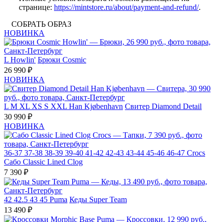
странице:
https://mintstore.ru/about/payment-and-refund/
.
СОБРАТЬ ОБРАЗ
НОВИНКА
L
Howlin'
Брюки Cosmic
26 990 ₽
НОВИНКА
L
M
XL
XS
S
XXL
Han Kjøbenhavn
Свитер Diamond Detail
30 990 ₽
НОВИНКА
36-37
37-38
38-39
39-40
41-42
42-43
43-44
45-46
46-47
Crocs
Сабо Classic Lined Clog
7 390 ₽
42
42.5
43
45
Puma
Кеды Super Team
13 490 ₽