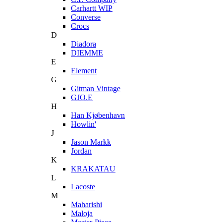
Carhartt WIP
Converse
Crocs
D
Diadora
DIEMME
E
Element
G
Gitman Vintage
GJO.E
H
Han Kjøbenhavn
Howlin'
J
Jason Markk
Jordan
K
KRAKATAU
L
Lacoste
M
Maharishi
Maloja