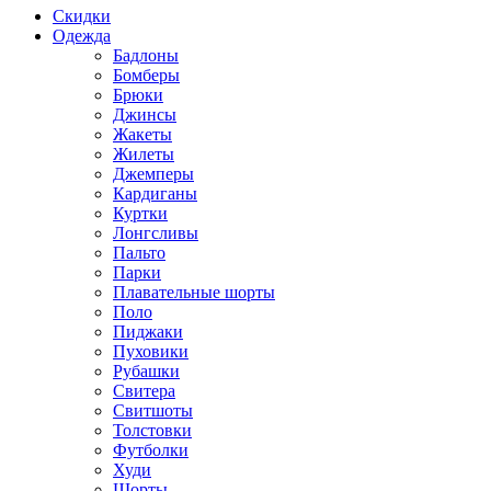
Скидки
Одежда
Бадлоны
Бомберы
Брюки
Джинсы
Жакеты
Жилеты
Джемперы
Кардиганы
Куртки
Лонгсливы
Пальто
Парки
Плавательные шорты
Поло
Пиджаки
Пуховики
Рубашки
Свитера
Свитшоты
Толстовки
Футболки
Худи
Шорты