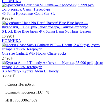
НОВИНКА
46
Puma
Кроссовки Court Star SL
9 999 ₽
S
L
XL
Blue Blue Japan
Футболка Hana No Haru' 'Bassen'
10 990 ₽
НОВИНКА
One size
Carhartt WIP
Носки Chase Socks
2 490 ₽
XS
Arc'teryx
Куртка Atom LT hoody
35 990 ₽
г.Санкт-Петербург
Большой проспект П.С., 48
ИНН 780500614009