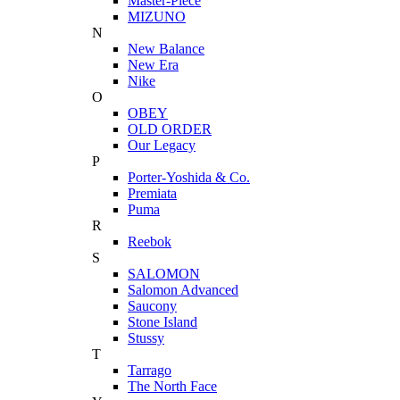
Master-Piece
MIZUNO
N
New Balance
New Era
Nike
O
OBEY
OLD ORDER
Our Legacy
P
Porter-Yoshida & Co.
Premiata
Puma
R
Reebok
S
SALOMON
Salomon Advanced
Saucony
Stone Island
Stussy
T
Tarrago
The North Face