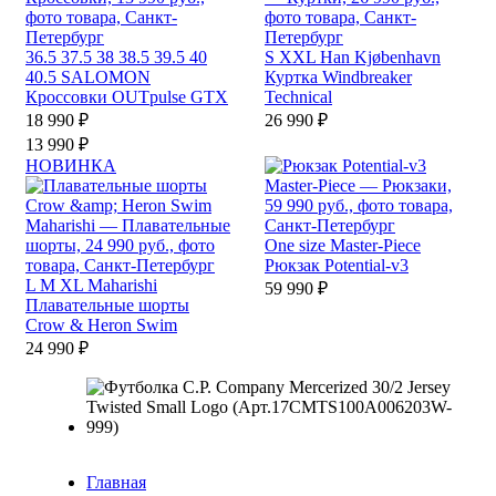
36.5
37.5
38
38.5
39.5
40
S
XXL
Han Kjøbenhavn
40.5
SALOMON
Куртка Windbreaker
Кроссовки OUTpulse GTX
Technical
18 990 ₽
26 990 ₽
13 990 ₽
НОВИНКА
One size
Master-Piece
Рюкзак Potential-v3
L
M
XL
Maharishi
59 990 ₽
Плавательные шорты
Crow & Heron Swim
24 990 ₽
Главная