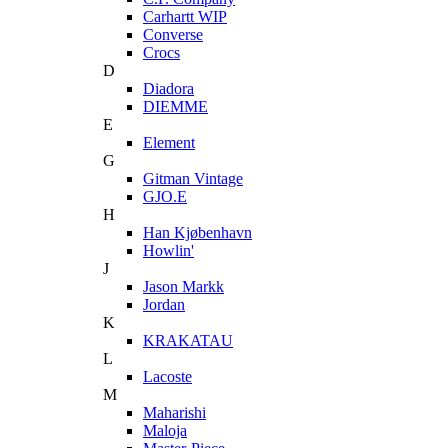
Carhartt WIP
Converse
Crocs
D
Diadora
DIEMME
E
Element
G
Gitman Vintage
GJO.E
H
Han Kjøbenhavn
Howlin'
J
Jason Markk
Jordan
K
KRAKATAU
L
Lacoste
M
Maharishi
Maloja