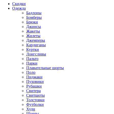
Скидки
Одежда
Бадлоны
Бомберы
Брюки
Джинсы
Жакеты
Жилеты
Джемперы
Кардиганы
Куртки
Лонгсливы
Пальто
Парки
Плавательные шорты
Поло
Пиджаки
Пуховики
Рубашки
Свитера
Свитшоты
Толстовки
Футболки
Худи
Шорты