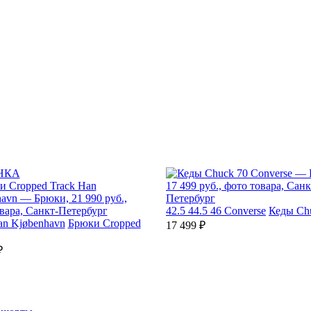
НКА
42.5
44.5
46
Converse
Кеды Ch
an Kjøbenhavn
Брюки Cropped
17 499 ₽
₽