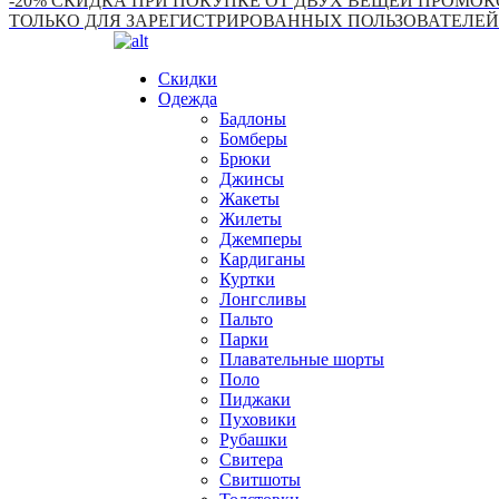
-20% СКИДКА ПРИ ПОКУПКЕ ОТ ДВУХ ВЕЩЕЙ ПРОМОКО
ТОЛЬКО ДЛЯ ЗАРЕГИСТРИРОВАННЫХ ПОЛЬЗОВАТЕЛЕЙ
Скидки
Одежда
Бадлоны
Бомберы
Брюки
Джинсы
Жакеты
Жилеты
Джемперы
Кардиганы
Куртки
Лонгсливы
Пальто
Парки
Плавательные шорты
Поло
Пиджаки
Пуховики
Рубашки
Свитера
Свитшоты