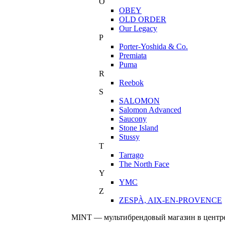
O
OBEY
OLD ORDER
Our Legacy
P
Porter-Yoshida & Co.
Premiata
Puma
R
Reebok
S
SALOMON
Salomon Advanced
Saucony
Stone Island
Stussy
T
Tarrago
The North Face
Y
YMC
Z
ZESPÀ, AIX-EN-PROVENCE
MINT — мультибрендовый магазин в центре