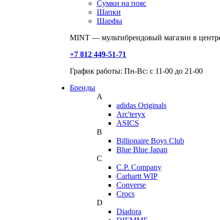
Сумки на пояс
Шапки
Шарфы
MINT — мультибрендовый магазин в центре
+7 812 449-51-71
График работы: Пн-Вс: с 11-00 до 21-00
Бренды
A
adidas Originals
Arc'teryx
ASICS
B
Billionaire Boys Club
Blue Blue Japan
C
C.P. Company
Carhartt WIP
Converse
Crocs
D
Diadora