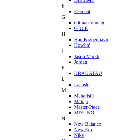
DIEMME
E
Element
G
Gitman Vintage
GJO.E
H
Han Kjøbenhavn
Howlin'
J
Jason Markk
Jordan
K
KRAKATAU
L
Lacoste
M
Maharishi
Maloja
Master-Piece
MIZUNO
N
New Balance
New Era
Nike