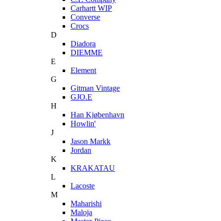
Carhartt WIP
Converse
Crocs
D
Diadora
DIEMME
E
Element
G
Gitman Vintage
GJO.E
H
Han Kjøbenhavn
Howlin'
J
Jason Markk
Jordan
K
KRAKATAU
L
Lacoste
M
Maharishi
Maloja