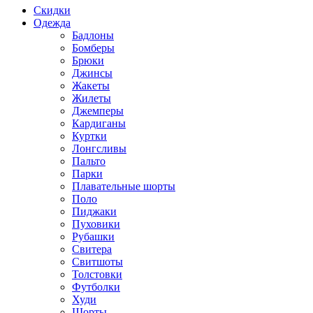
Скидки
Одежда
Бадлоны
Бомберы
Брюки
Джинсы
Жакеты
Жилеты
Джемперы
Кардиганы
Куртки
Лонгсливы
Пальто
Парки
Плавательные шорты
Поло
Пиджаки
Пуховики
Рубашки
Свитера
Свитшоты
Толстовки
Футболки
Худи
Шорты