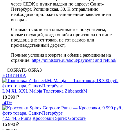
через СДЭК в пункт выдачи по адресу: Санкт-
Петербург, Ропшинская, 30. К отправлению
необходимо приложить заполненное заявление на
возврат.
Стоимость возврата оплачивается покупателем,
кроме ситуаций, когда ошибка произошла по вине
продавца (не тот товар, не тот размер или
производственный дефект).
Полные условия возврата и обмена размещены на
странице:
https://mintstore.ru/about/payment-and-refund/
.
СОБРАТЬ ОБРАЗ
НОВИНКА
L
M
XL
XXL
Maloja
Толстовка ZirbeneckM.
18 390 ₽
-41%
42.5
44.5
Puma
Кроссовки Spirex Gorpcore
16 990 ₽