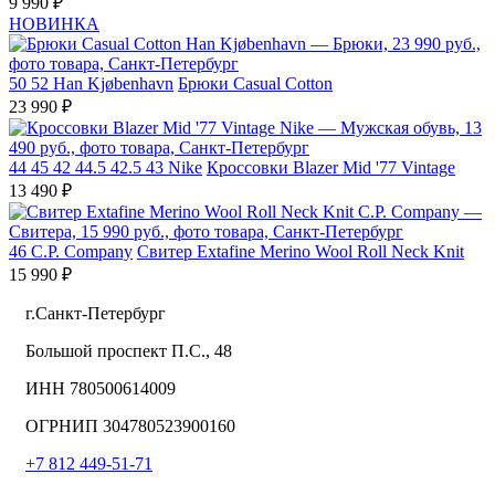
9 990 ₽
НОВИНКА
50
52
Han Kjøbenhavn
Брюки Casual Cotton
23 990 ₽
44
45
42
44.5
42.5
43
Nike
Кроссовки Blazer Mid '77 Vintage
13 490 ₽
46
C.P. Company
Свитер Extafine Merino Wool Roll Neck Knit
15 990 ₽
г.Санкт-Петербург
Большой проспект П.С., 48
ИНН 780500614009
ОГРНИП 304780523900160
+7 812 449-51-71