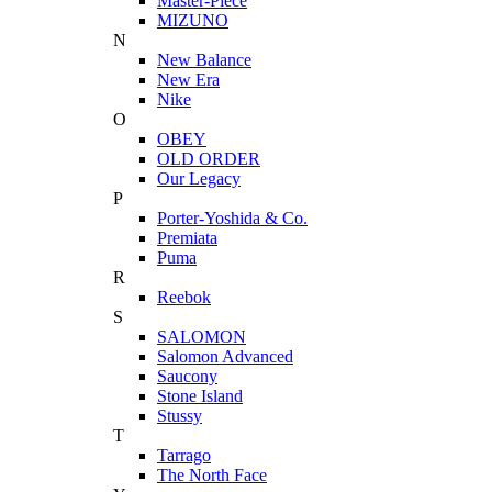
Master-Piece
MIZUNO
N
New Balance
New Era
Nike
O
OBEY
OLD ORDER
Our Legacy
P
Porter-Yoshida & Co.
Premiata
Puma
R
Reebok
S
SALOMON
Salomon Advanced
Saucony
Stone Island
Stussy
T
Tarrago
The North Face