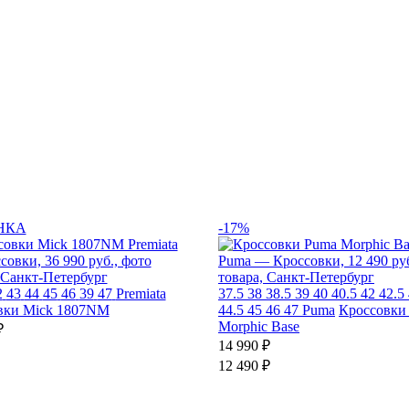
НКА
-17%
2
43
44
45
46
39
47
Premiata
37.5
38
38.5
39
40
40.5
42
42.5
вки Mick 1807NM
44.5
45
46
47
Puma
Кроссовки
Morphic Base
₽
14 990 ₽
12 490 ₽