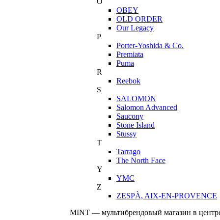
O
OBEY
OLD ORDER
Our Legacy
P
Porter-Yoshida & Co.
Premiata
Puma
R
Reebok
S
SALOMON
Salomon Advanced
Saucony
Stone Island
Stussy
T
Tarrago
The North Face
Y
YMC
Z
ZESPÀ, AIX-EN-PROVENCE
MINT — мультибрендовый магазин в центре