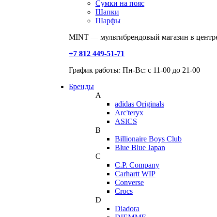
Сумки на пояс
Шапки
Шарфы
MINT — мультибрендовый магазин в центре
+7 812 449-51-71
График работы: Пн-Вс: с 11-00 до 21-00
Бренды
A
adidas Originals
Arc'teryx
ASICS
B
Billionaire Boys Club
Blue Blue Japan
C
C.P. Company
Carhartt WIP
Converse
Crocs
D
Diadora