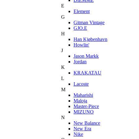
DIEMME
E
Element
G
Gitman Vintage
GJO.E
H
Han Kjøbenhavn
Howlin'
J
Jason Markk
Jordan
K
KRAKATAU
L
Lacoste
M
Maharishi
Maloja
Master-Piece
MIZUNO
N
New Balance
New Era
Nike