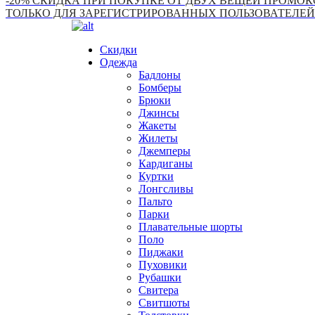
-20% СКИДКА ПРИ ПОКУПКЕ ОТ ДВУХ ВЕЩЕЙ ПРОМОКО
ТОЛЬКО ДЛЯ ЗАРЕГИСТРИРОВАННЫХ ПОЛЬЗОВАТЕЛЕЙ
Скидки
Одежда
Бадлоны
Бомберы
Брюки
Джинсы
Жакеты
Жилеты
Джемперы
Кардиганы
Куртки
Лонгсливы
Пальто
Парки
Плавательные шорты
Поло
Пиджаки
Пуховики
Рубашки
Свитера
Свитшоты