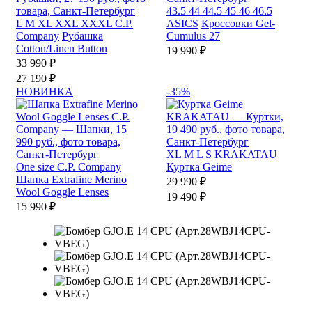
43.5
44
44.5
45
46
46.5
L
M
XL
XXL
XXXL
C.P.
ASICS
Кроссовки Gel-
Company
Рубашка
Cumulus 27
Cotton/Linen Button
19 990 ₽
33 990 ₽
27 190 ₽
НОВИНКА
-35%
XL
M
L
S
KRAKATAU
One size
C.P. Company
Куртка Geime
Шапка Extrafine Merino
29 990 ₽
Wool Goggle Lenses
19 490 ₽
15 990 ₽