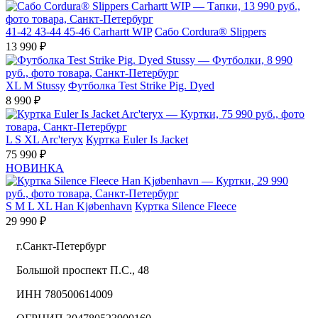
41-42
43-44
45-46
Carhartt WIP
Сабо Cordura® Slippers
13 990 ₽
XL
M
Stussy
Футболка Test Strike Pig. Dyed
8 990 ₽
L
S
XL
Arc'teryx
Куртка Euler Is Jacket
75 990 ₽
НОВИНКА
S
M
L
XL
Han Kjøbenhavn
Куртка Silence Fleece
29 990 ₽
г.Санкт-Петербург
Большой проспект П.С., 48
ИНН 780500614009