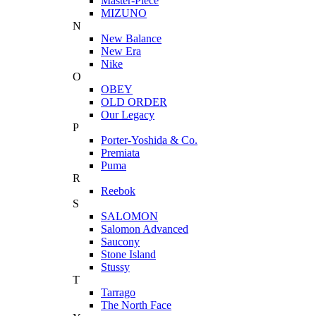
Master-Piece
MIZUNO
N
New Balance
New Era
Nike
O
OBEY
OLD ORDER
Our Legacy
P
Porter-Yoshida & Co.
Premiata
Puma
R
Reebok
S
SALOMON
Salomon Advanced
Saucony
Stone Island
Stussy
T
Tarrago
The North Face