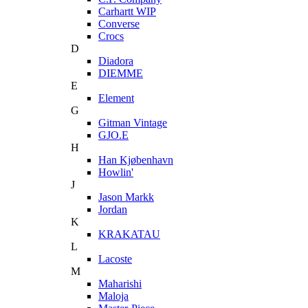
Carhartt WIP
Converse
Crocs
D
Diadora
DIEMME
E
Element
G
Gitman Vintage
GJO.E
H
Han Kjøbenhavn
Howlin'
J
Jason Markk
Jordan
K
KRAKATAU
L
Lacoste
M
Maharishi
Maloja