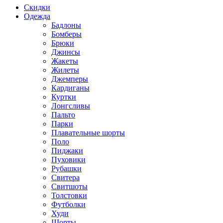
Скидки
Одежда
Бадлоны
Бомберы
Брюки
Джинсы
Жакеты
Жилеты
Джемперы
Кардиганы
Куртки
Лонгсливы
Пальто
Парки
Плавательные шорты
Поло
Пиджаки
Пуховики
Рубашки
Свитера
Свитшоты
Толстовки
Футболки
Худи
Шорты