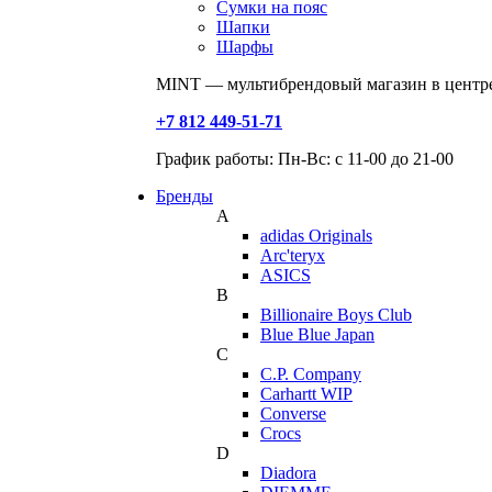
Сумки на пояс
Шапки
Шарфы
MINT — мультибрендовый магазин в центре
+7 812 449-51-71
График работы: Пн-Вс: с 11-00 до 21-00
Бренды
A
adidas Originals
Arc'teryx
ASICS
B
Billionaire Boys Club
Blue Blue Japan
C
C.P. Company
Carhartt WIP
Converse
Crocs
D
Diadora