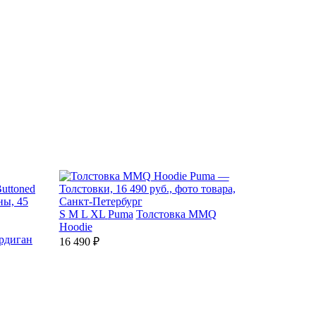
S
M
L
XL
Puma
Толстовка MMQ
Hoodie
рдиган
16 490 ₽