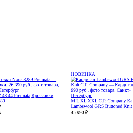
НОВИНКА
2
43
44
Premiata
Кроссовки
289
M
L
XL
XXL
C.P. Company
Ка
Lambswool GRS Buttoned Knit
₽
45 990 ₽
₽