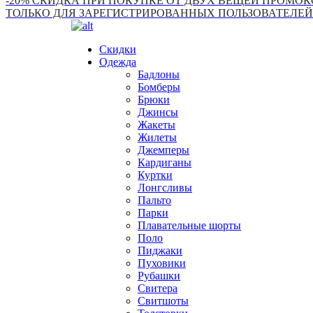
-20% СКИДКА ПРИ ПОКУПКЕ ОТ ДВУХ ВЕЩЕЙ ПРОМОКО
ТОЛЬКО ДЛЯ ЗАРЕГИСТРИРОВАННЫХ ПОЛЬЗОВАТЕЛЕЙ
Скидки
Одежда
Бадлоны
Бомберы
Брюки
Джинсы
Жакеты
Жилеты
Джемперы
Кардиганы
Куртки
Лонгсливы
Пальто
Парки
Плавательные шорты
Поло
Пиджаки
Пуховики
Рубашки
Свитера
Свитшоты