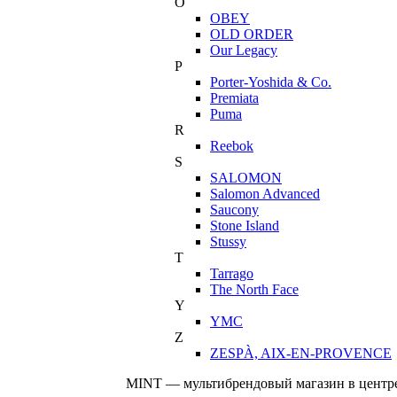
O
OBEY
OLD ORDER
Our Legacy
P
Porter-Yoshida & Co.
Premiata
Puma
R
Reebok
S
SALOMON
Salomon Advanced
Saucony
Stone Island
Stussy
T
Tarrago
The North Face
Y
YMC
Z
ZESPÀ, AIX-EN-PROVENCE
MINT — мультибрендовый магазин в центре