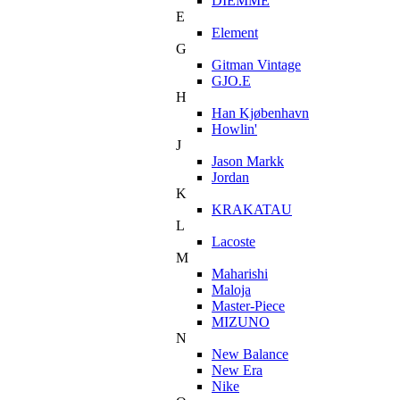
DIEMME
E
Element
G
Gitman Vintage
GJO.E
H
Han Kjøbenhavn
Howlin'
J
Jason Markk
Jordan
K
KRAKATAU
L
Lacoste
M
Maharishi
Maloja
Master-Piece
MIZUNO
N
New Balance
New Era
Nike