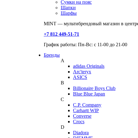
Сумки на пояс
Шапки
Шарфы
MINT — мультибрендовый магазин в центре
+7 812 449-51-71
График работы: Пн-Вс: с 11-00 до 21-00
Бренды
A
adidas Originals
Arc'teryx
ASICS
B
Billionaire Boys Club
Blue Blue Japan
C
C.P. Company
Carhartt WIP
Converse
Crocs
D
Diadora