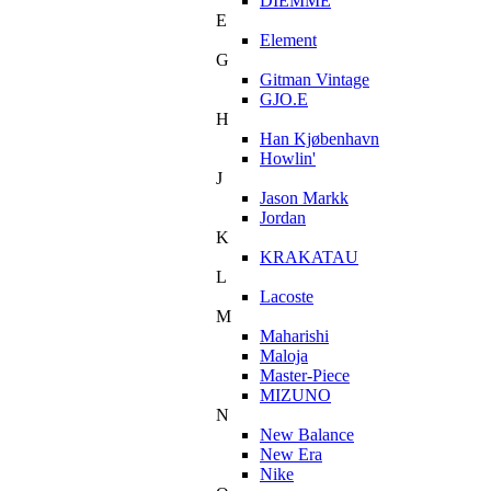
DIEMME
E
Element
G
Gitman Vintage
GJO.E
H
Han Kjøbenhavn
Howlin'
J
Jason Markk
Jordan
K
KRAKATAU
L
Lacoste
M
Maharishi
Maloja
Master-Piece
MIZUNO
N
New Balance
New Era
Nike