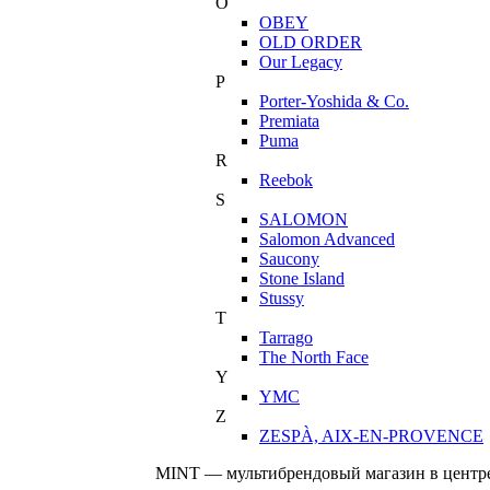
O
OBEY
OLD ORDER
Our Legacy
P
Porter-Yoshida & Co.
Premiata
Puma
R
Reebok
S
SALOMON
Salomon Advanced
Saucony
Stone Island
Stussy
T
Tarrago
The North Face
Y
YMC
Z
ZESPÀ, AIX-EN-PROVENCE
MINT — мультибрендовый магазин в центре