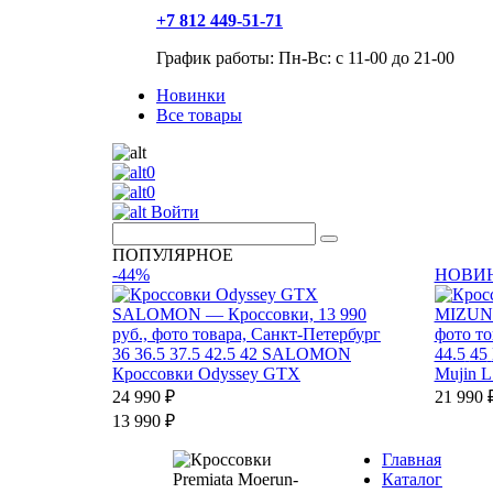
+7 812 449-51-71
График работы: Пн-Вс: с 11-00 до 21-00
Новинки
Все товары
0
0
Войти
ПОПУЛЯРНОЕ
-44%
НОВИ
36
36.5
37.5
42.5
42
SALOMON
44.5
45
Кроссовки Odyssey GTX
Mujin 
24 990 ₽
21 990 
13 990 ₽
Главная
Каталог