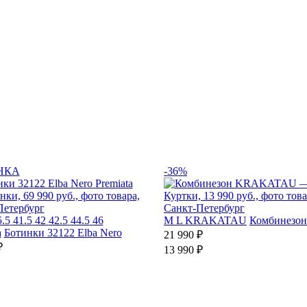
НКА
-36%
5.5
41.5
42
42.5
44.5
46
M
L
KRAKATAU
Комбинезон
a
Ботинки 32122 Elba Nero
21 990 ₽
₽
13 990 ₽