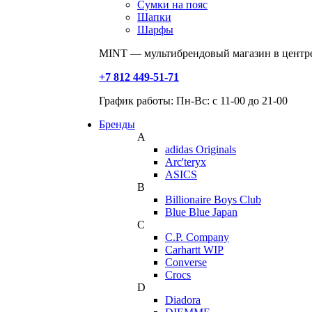
Сумки на пояс
Шапки
Шарфы
MINT — мультибрендовый магазин в центре
+7 812 449-51-71
График работы: Пн-Вс: с 11-00 до 21-00
Бренды
A
adidas Originals
Arc'teryx
ASICS
B
Billionaire Boys Club
Blue Blue Japan
C
C.P. Company
Carhartt WIP
Converse
Crocs
D
Diadora