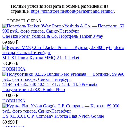
Полные условия возврата и обмена размещены на
странице:
https://mintstore.ru/about/payment-and-refund/
.
СОБРАТЬ ОБРАЗ
One size
Porter-Yoshida & Co.
Портфель Tanker 3Way
69 990 ₽
M
L
XL
Puma
Куртка MMQ 2 in 1 Jacket
33 490 ₽
НОВИНКА
44
44.5
45
45.5
40
40.5
41
41.5
42
43
43.5
Premiata
Полуботинки 32325 Binder Nero
59 990 ₽
НОВИНКА
L
S
XL
XXL
C.P. Company
Куртка Flatt Nylon Goggle
69 990 ₽