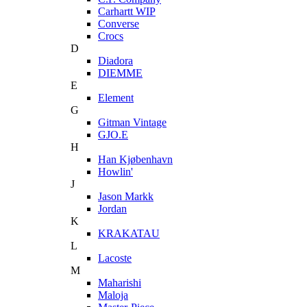
Carhartt WIP
Converse
Crocs
D
Diadora
DIEMME
E
Element
G
Gitman Vintage
GJO.E
H
Han Kjøbenhavn
Howlin'
J
Jason Markk
Jordan
K
KRAKATAU
L
Lacoste
M
Maharishi
Maloja