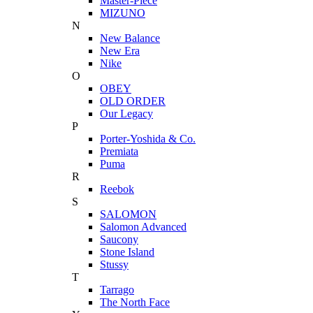
Master-Piece
MIZUNO
N
New Balance
New Era
Nike
O
OBEY
OLD ORDER
Our Legacy
P
Porter-Yoshida & Co.
Premiata
Puma
R
Reebok
S
SALOMON
Salomon Advanced
Saucony
Stone Island
Stussy
T
Tarrago
The North Face