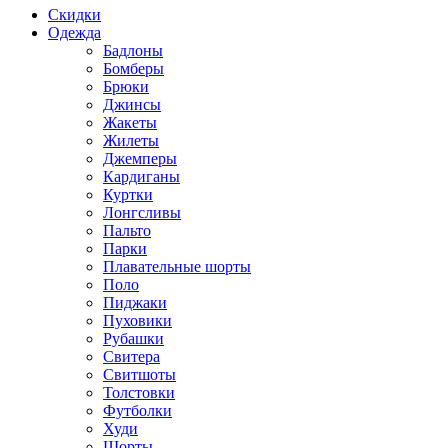
Скидки
Одежда
Бадлоны
Бомберы
Брюки
Джинсы
Жакеты
Жилеты
Джемперы
Кардиганы
Куртки
Лонгсливы
Пальто
Парки
Плавательные шорты
Поло
Пиджаки
Пуховики
Рубашки
Свитера
Свитшоты
Толстовки
Футболки
Худи
Шорты