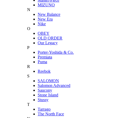
Master-Piece
MIZUNO
N
New Balance
New Era
Nike
O
OBEY
OLD ORDER
Our Legacy
P
Porter-Yoshida & Co.
Premiata
Puma
R
Reebok
S
SALOMON
Salomon Advanced
Saucony
Stone Island
Stussy
T
Tarrago
The North Face