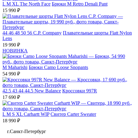
L
M
XL
The North Face
Брюки M Retro Denali Pant
15 990 ₽
44
46
48
50
56
C.P. Company
Плавательные шорты Flatt Nylon
Lens
19 990 ₽
НОВИНКА
M
Maharishi
Брюки Camo Loose Snopants
54 990 ₽
42.5
43
44
44.5
New Balance
Кроссовки 997R
17 690 ₽
L
M
S
XL
Carhartt WIP
Свитер Carter Sweater
18 990 ₽
г.Санкт-Петербург