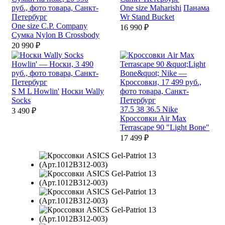
One size
Maharishi
Панама
Wr Stand Bucket
One size
C.P. Company
16 990 ₽
Сумка Nylon B Crossbody
20 990 ₽
S
M
L
Howlin'
Носки Wally
Socks
37.5
38
36.5
Nike
3 490 ₽
Кроссовки Air Max
Terrascape 90 "Light Bone"
17 499 ₽