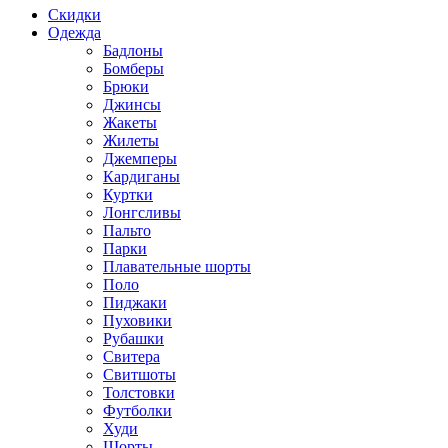
Скидки
Одежда
Бадлоны
Бомберы
Брюки
Джинсы
Жакеты
Жилеты
Джемперы
Кардиганы
Куртки
Лонгсливы
Пальто
Парки
Плавательные шорты
Поло
Пиджаки
Пуховики
Рубашки
Свитера
Свитшоты
Толстовки
Футболки
Худи
Шорты