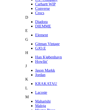
Carhartt WIP
Converse
Crocs
D
Diadora
DIEMME
E
Element
G
Gitman Vintage
GJO.E
H
Han Kjøbenhavn
Howlin'
J
Jason Markk
Jordan
K
KRAKATAU
L
Lacoste
M
Maharishi
Maloja