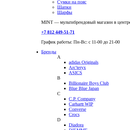
Сумки на пояс
Шапки
Шарфы
MINT — мультибрендовый магазин в центре
+7 812 449-51-71
График работы: Пн-Вс: с 11-00 до 21-00
Бренды
A
adidas Originals
Arc'teryx
ASICS
B
Billionaire Boys Club
Blue Blue Japan
C
C.P. Company
Carhartt WIP
Converse
Crocs
D
Diadora