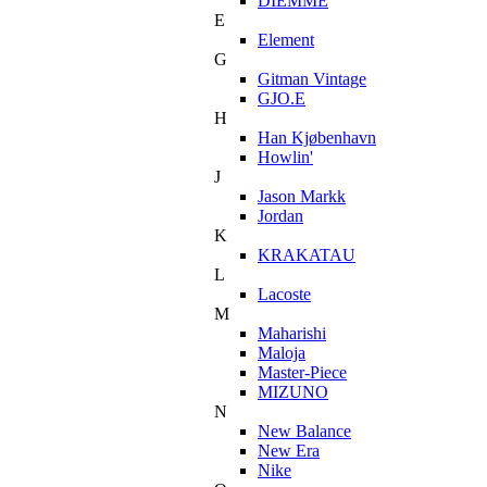
DIEMME
E
Element
G
Gitman Vintage
GJO.E
H
Han Kjøbenhavn
Howlin'
J
Jason Markk
Jordan
K
KRAKATAU
L
Lacoste
M
Maharishi
Maloja
Master-Piece
MIZUNO
N
New Balance
New Era
Nike