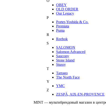
O
OBEY
OLD ORDER
Our Legacy
P
Porter-Yoshida & Co.
Premiata
Puma
R
Reebok
S
SALOMON
Salomon Advanced
Saucony
Stone Island
Stussy
T
Tarrago
The North Face
Y
YMC
Z
ZESPÀ, AIX-EN-PROVENCE
MINT — мультибрендовый магазин в центре