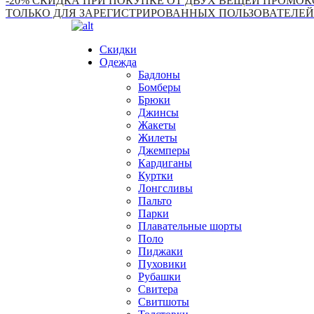
-20% СКИДКА ПРИ ПОКУПКЕ ОТ ДВУХ ВЕЩЕЙ ПРОМОКО
ТОЛЬКО ДЛЯ ЗАРЕГИСТРИРОВАННЫХ ПОЛЬЗОВАТЕЛЕЙ
Скидки
Одежда
Бадлоны
Бомберы
Брюки
Джинсы
Жакеты
Жилеты
Джемперы
Кардиганы
Куртки
Лонгсливы
Пальто
Парки
Плавательные шорты
Поло
Пиджаки
Пуховики
Рубашки
Свитера
Свитшоты