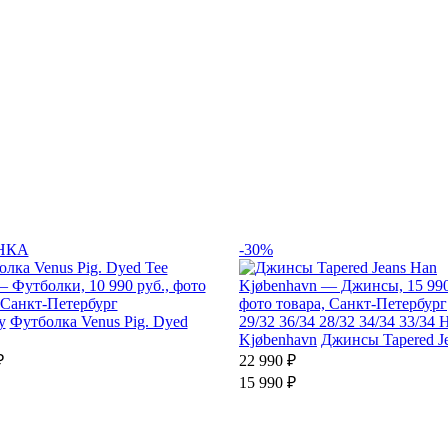
НКА
-30%
y
Футболка Venus Pig. Dyed
29/32
36/34
28/32
34/34
33/34
H
Kjøbenhavn
Джинсы Tapered J
₽
22 990 ₽
15 990 ₽